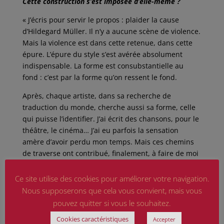
Cette construction s’est imposée d’elle-même ?
« J’écris pour servir le propos : plaider la cause
d’Hildegard Müller. Il n’y a aucune scène de violence.
Mais la violence est dans cette retenue, dans cette
épure. L’épure du style s’est avérée absolument
indispensable. La forme est consubstantielle au
fond : c’est par la forme qu’on ressent le fond.
Après, chaque artiste, dans sa recherche de
traduction du monde, cherche aussi sa forme, celle
qui puisse l’identifier. J’ai écrit des chansons, pour le
théâtre, le cinéma… J’ai eu parfois la sensation
amère d’avoir perdu mon temps. Mais ces chemins
de traverse ont contribué, finalement, à faire de moi
le meilleur écrivain que je puisse être. »
Ce site utilise des cookies pour améliorer votre navigation.
Oriane Renette
Nous supposerons que cela vous convient, mais vous
pouvez quitter si vous le souhaitez.
Cookies caractéristiques
Accepter