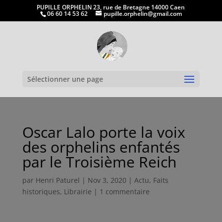
PUPILLE ORPHELIN 23, rue de Bretagne 14000 Caen
06 60 14 53 62
pupille.orphelin@gmail.com
Ouvrir la
Sélectionner une page
Oscar Lalo porte la voix
des orphelins enfantés
par le Troisième Reich
par
Henri Paturel
|
Nov 3, 2020
|
Actu
,
Faits
historiques
,
Librairie
|
1 commentaire