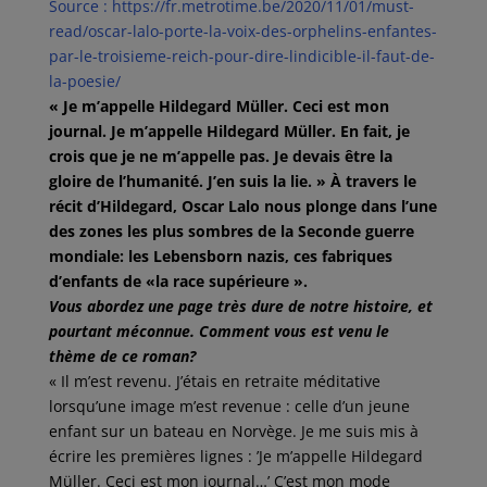
Source : https://fr.metrotime.be/2020/11/01/must-
read/oscar-lalo-porte-la-voix-des-orphelins-enfantes-
par-le-troisieme-reich-pour-dire-lindicible-il-faut-de-
la-poesie/
« Je m’appelle Hildegard Müller. Ceci est mon
journal. Je m’appelle Hildegard Müller. En fait, je
crois que je ne m’appelle pas. Je devais être la
gloire de l’humanité. J’en suis la lie. » À travers le
récit d’Hildegard, Oscar Lalo nous plonge dans l’une
des zones les plus sombres de la Seconde guerre
mondiale: les Lebensborn nazis, ces fabriques
d’enfants de «la race supérieure ».
Vous abordez une page très dure de notre histoire, et
pourtant méconnue. Comment vous est venu le
thème de ce roman?
« Il m’est revenu. J’étais en retraite méditative
lorsqu’une image m’est revenue : celle d’un jeune
enfant sur un bateau en Norvège. Je me suis mis à
écrire les premières lignes : ’Je m’appelle Hildegard
Müller. Ceci est mon journal…’ C’est mon mode