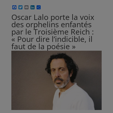
F
T
E
L
P
a
w
m
i
a
Oscar Lalo porte la voix
c
i
a
n
r
e
t
i
k
t
des orphelins enfantés
b
t
l
e
a
o
e
d
g
par le Troisième Reich :
o
r
I
e
k
n
r
« Pour dire l’indicible, il
faut de la poésie »