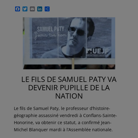
F
T
E
L
P
a
w
m
i
a
c
i
a
n
r
e
t
i
k
t
b
t
l
e
a
o
e
d
g
o
r
I
e
k
n
r
LE FILS DE SAMUEL PATY VA
DEVENIR PUPILLE DE LA
NATION
Le fils de Samuel Paty, le professeur d’histoire-
géographie assassiné vendredi à Conflans-Sainte-
Honorine, va obtenir ce statut, a confirmé Jean-
Michel Blanquer mardi à l’Assemblée nationale.