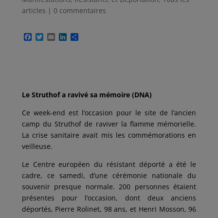
articles
|
0 commentaires
F
T
E
L
P
a
w
m
i
a
c
i
a
n
r
e
t
i
k
t
b
t
l
e
a
o
e
d
g
o
r
I
e
k
n
r
Le Struthof a ravivé sa mémoire (DNA)
Ce week-end est l’occasion pour le site de l’ancien
camp du Struthof de raviver la flamme mémorielle.
La crise sanitaire avait mis les commémorations en
veilleuse.
Le Centre européen du résistant déporté a été le
cadre, ce samedi, d’une cérémonie nationale du
souvenir presque normale. 200 personnes étaient
présentes pour l’occasion, dont deux anciens
déportés, Pierre Rolinet, 98 ans, et Henri Mosson, 96