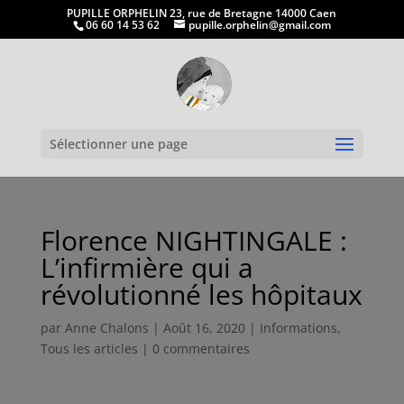
PUPILLE ORPHELIN 23, rue de Bretagne 14000 Caen
06 60 14 53 62
pupille.orphelin@gmail.com
Ouvrir la
Sélectionner une page
Florence NIGHTINGALE :
L’infirmière qui a
révolutionné les hôpitaux
par
Anne Chalons
|
Août 16, 2020
|
Informations
,
Tous les articles
|
0 commentaires