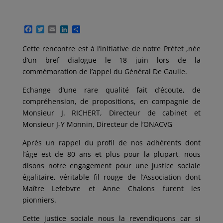
F
T
E
L
P
a
w
m
i
a
c
i
a
n
r
Cette rencontre est à l’initiative de notre Préfet ,née
e
t
i
k
t
d’un bref dialogue le 18 juin lors de la
b
t
l
e
a
o
e
d
g
commémoration de l’appel du Général De Gaulle.
o
r
I
e
k
n
r
Echange d’une rare qualité fait d’écoute, de
compréhension, de propositions, en compagnie de
Monsieur J. RICHERT, Directeur de cabinet et
Monsieur J-Y Monnin, Directeur de l’ONACVG
Après un rappel du profil de nos adhérents dont
l’âge est de 80 ans et plus pour la plupart, nous
disons notre engagement pour une justice sociale
égalitaire, véritable fil rouge de l’Association dont
Maître Lefebvre et Anne Chalons furent les
pionniers.
Cette justice sociale nous la revendiquons car si