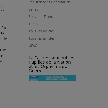
Résistance et Déportation
ues
Sénat
let
.
Souvenir Français
Témoignages
 fut
Tous les articles
81e
Tous les articles
ts de
UFAC
 rue
ne
La Casden soutient les
ar
Pupilles de la Nation
et les Orphelins du
Guerre