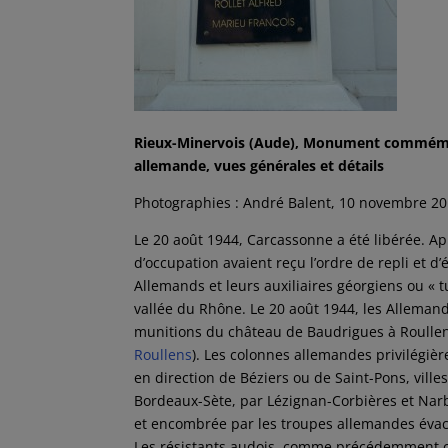
Rieux-Minervois (Aude), Monument commémora
allemande, vues générales et détails
Photographies : André Balent, 10 novembre 2
Le 20 août 1944, Carcassonne a été libérée. A
d’occupation avaient reçu l’ordre de repli et d
Allemands et leurs auxiliaires géorgiens ou « tu
vallée du Rhône. Le 20 août 1944, les Allemand
munitions du château de Baudrigues à Roullens
Roullens
). Les colonnes allemandes privilégiè
en direction de Béziers ou de Saint-Pons, ville
Bordeaux-Sète, par Lézignan-Corbières et Narbo
et encombrée par les troupes allemandes évacua
Les résistants audois, comme précédemment ceu