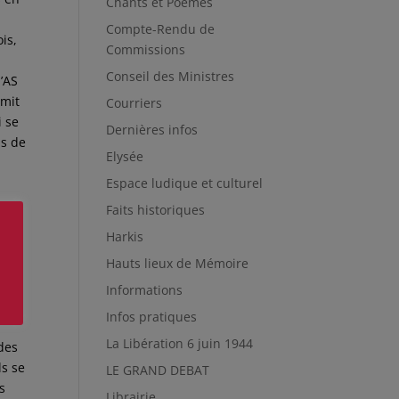
Chants et Poèmes
Compte-Rendu de
is,
Commissions
Conseil des Ministres
l’AS
 mit
Courriers
i se
Dernières infos
ns de
Elysée
Espace ludique et culturel
Faits historiques
 de
Harkis
Hauts lieux de Mémoire
 Il
Informations
s du
Infos pratiques
La Libération 6 juin 1944
 des
ls se
LE GRAND DEBAT
s
Librairie