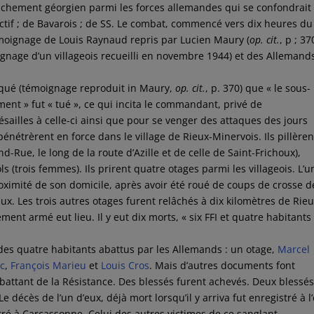
achement géorgien parmi les forces allemandes qui se confondrait
ectif ; de Bavarois ; de SS. Le combat, commencé vers dix heures du
témoignage de Louis Raynaud repris par Lucien Maury (
op. cit.
, p ; 37
ignage d’un villageois recueilli en novembre 1944) et des Allemand
iqué (témoignage reproduit in Maury,
op. cit.
, p. 370) que « le sous-
ent » fut « tué », ce qui incita le commandant, privé de
sailles à celle-ci ainsi que pour se venger des attaques des jours
pénétrèrent en force dans le village de Rieux-Minervois. Ils pillèren
d-Rue, le long de la route d’Azille et de celle de Saint-Frichoux),
ols (trois femmes). Ils prirent quatre otages parmi les villageois. L’u
roximité de son domicile, après avoir été roué de coups de crosse d
eux. Les trois autres otages furent relâchés à dix kilomètres de Rieu
ment armé eut lieu. Il y eut dix morts, « six FFI et quatre habitants
des quatre habitants abattus par les Allemands : un otage,
Marcel
ic
,
François Marieu
et
Louis Cros
. Mais d’autres documents font
mbattant de la Résistance. Des blessés furent achevés. Deux blessé
 décès de l’un d’eux, déjà mort lorsqu’il y arriva fut enregistré à l’
stré à Carcassonne. Celui des autres victimes de ce sanglant