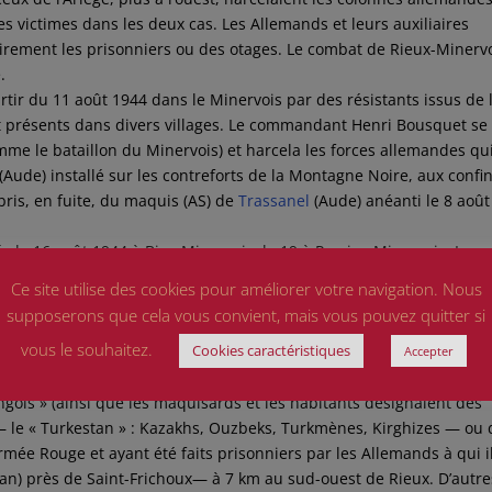
 victimes dans les deux cas. Les Allemands et leurs auxiliaires
airement les prisonniers ou des otages. Le combat de Rieux-Minervo
.
rtir du 11 août 1944 dans le Minervois par des résistants issus de 
t présents dans divers villages. Le commandant Henri Bousquet se
me le bataillon du Minervois) et harcela les forces allemandes qu
u (Aude) installé sur les contreforts de la Montagne Noire, aux confi
ébris, en fuite, du maquis (AS) de
Trassanel
(Aude) anéanti le 8 août
le 16 août 1944 à Bize-Minervois, le 19 à Peyriac-Minervois, La
is, le 21 à Caunes-Minervois, le 22 au col de la Salette, à la limite
Ce site utilise des cookies pour améliorer votre navigation. Nous
dorte, le 24 , enfin, à Villegailhenc et à Rieux-Minervois.
supposerons que cela vous convient, mais vous pouvez quitter si
i se déroula dans l’Aude avant la libération totale du département.
vous le souhaitez.
Cookies caractéristiques
dessus. Les FFI occupaient le village lorsque, le 24 au matin une
Accepter
x-Minervois. Le commandant Bousquet, à la tête de ses maquisard
gols » (ainsi que les maquisards et les habitants désignaient des
e, — le « Turkestan » : Kazakhs, Ouzbeks, Turkmènes, Kirghizes — ou
Armée Rouge et ayant été faits prisonniers par les Allemands à qui i
stan) près de Saint-Frichoux— à 7 km au sud-ouest de Rieux. D’autre