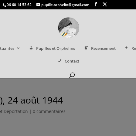
06 60 14 53 62
pupille.orphelin@gmail.com
tualités
Pupilles et Orphelins
Recensement
Re
Contact
), 24 août 1944
et Déportation
|
0 commentaires