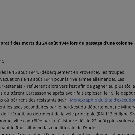
tif des morts du 24 août 1944 lors du passage d’une colonne
015
près le 15 août 1944, (débarquement en Provence), les troupes
’évacuation (le 18 août 1944 pour la 19e armée allemande). Les
rkestanais » refluèrent alors vers l’est afin de gagner au plus tôt l
s quittèrent Carcassonne après avoir fait exploser, le 19, le dépôt
 où périrent des résistants (
voir
:
Monographie du Site d’exécutio
rent les axes secondaires par le nord-est du département (le Minerv
s de l’Hérault, au détriment de la voie principale (RN 113 et ligne S
nne, ville contrôlée par la résistance dès le 22 août) plus vulnéra
nt le Roussillon ou la zone littorale de l’Aude.
x de l’Ariège, plus à l’ouest, harcelaient les colonnes allemande