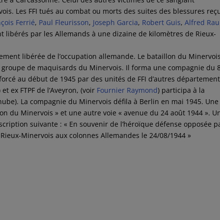
ervois. Les FFI tués au combat ou morts des suites des blessures reç
çois Ferrié
,
Paul Fleurisson
,
Joseph Garcia
,
Robert Guis
,
Alfred Rau
nt libérés par les Allemands à une dizaine de kilomètres de Rieux-
rement libérée de l’occupation allemande. Le bataillon du Minervois
u groupe de maquisards du Minervois. Il forma une compagnie du 
forcé au début de 1945 par des unités de FFI d’autres départemen
) et ex FTPF de l’Aveyron, (voir
Fournier Raymond
) participa à la
ube). La compagnie du Minervois défila à Berlin en mai 1945. Une
on du Minervois » et une autre voie « avenue du 24 août 1944 ». U
nscription suivante : « En souvenir de l’héroïque défense opposée p
 Rieux-Minervois aux colonnes Allemandes le 24/08/1944 »