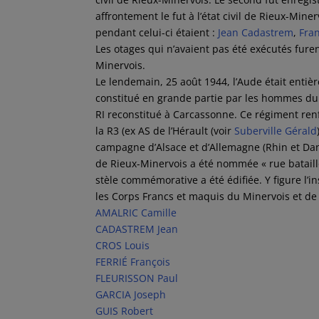
affrontement le fut à l’état civil de Rieux-Min
pendant celui-ci étaient :
Jean Cadastrem
,
Fran
Les otages qui n’avaient pas été exécutés fure
Minervois.
Le lendemain, 25 août 1944, l’Aude était entiè
constitué en grande partie par les hommes d
RI reconstitué à Carcassonne. Ce régiment ren
la R3 (ex AS de l’Hérault (voir
Suberville Gérald
campagne d’Alsace et d’Allemagne (Rhin et Dan
de Rieux-Minervois a été nommée « rue bataill
stèle commémorative a été édifiée. Y figure l’i
les Corps Francs et maquis du Minervois et de
AMALRIC Camille
CADASTREM Jean
CROS Louis
FERRIÉ François
FLEURISSON Paul
GARCIA Joseph
GUIS Robert