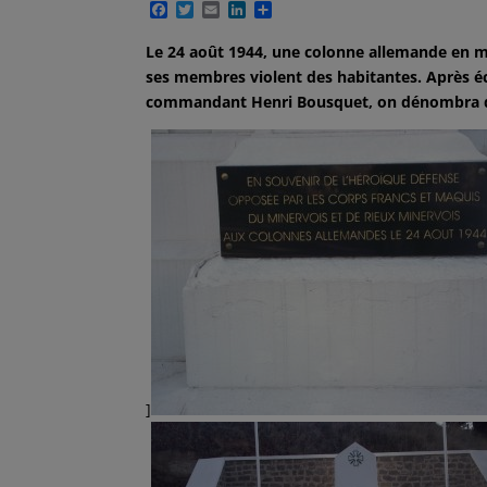
F
T
E
L
P
a
w
m
i
a
c
i
a
n
r
Le 24 août 1944, une colonne allemande en mo
e
t
i
k
t
ses membres violent des habitantes. Après é
b
t
l
e
a
o
e
d
g
commandant Henri Bousquet, on dénombra di
o
r
I
e
k
n
r
]