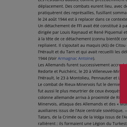
déplacement. Des combats eurent lieu, avec des
pratiquèrent des représailles, fusillant somm
le 24 août 1944 est à replacer dans ce contexte
Un détachement de FFI avait été constitué à pa
dirigée par Louis Raynaud et René Piquemal e
à la tête de ce détachement (connu bientôt com
repliaient. Il s’ajoutait au maquis (AS) de Cito
l’Hérault et du Tarn et qui avait recueilli les d
1944 (
Voir
Armagnac Antoine
).
Les Allemands furent successivement accrochés 
Redorte et Puichéric, le 20 à Villeneuve-Minervo
l’Hérault, le 23 à Montolieu, Pennautier et La Re
Le combat de Rieux-Minervois fut le dernier qu
fut aussi le plus meurtrier de ceux évoqués ci-
colonne allemande arriva à proximité de Rieu
Minervois, attaqua des Allemands et des « Mon
auxiliaires issus de l’Asie centrale soviétiqu
Tatars, de la Crimée ou de la Volga issus de l’
rallièrent ; ils formaient une Légion du Turke