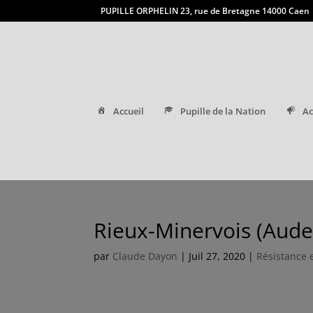
PUPILLE ORPHELIN 23, rue de Bretagne 14000 Caen
Accueil
Pupille de la Nation
Ac
Rieux-Minervois (Aude
par
Claude Dayon
|
Juil 27, 2020
|
Résistance 