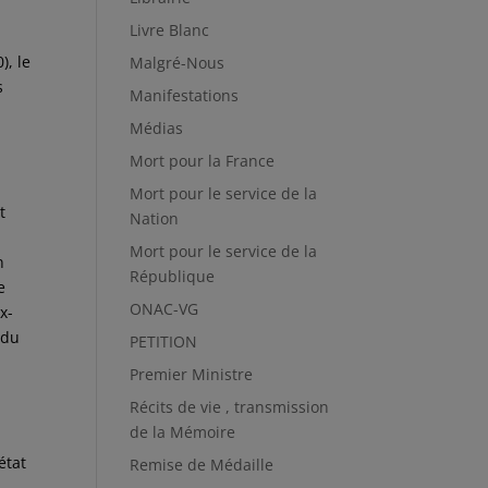
Livre Blanc
0), le
Malgré-Nous
s
Manifestations
Médias
Mort pour la France
Mort pour le service de la
t
Nation
Mort pour le service de la
n
République
e
ONAC-VG
x-
 du
PETITION
Premier Ministre
Récits de vie , transmission
de la Mémoire
s
état
Remise de Médaille