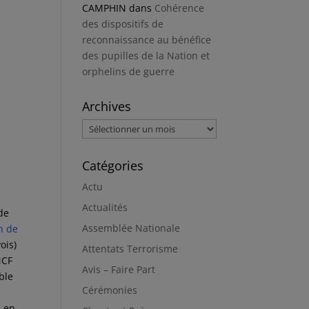
CAMPHIN
dans
Cohérence
des dispositifs de
reconnaissance au bénéfice
des pupilles de la Nation et
orphelins de guerre
Archives
Archives
Catégories
Actu
a
Actualités
 de
Assemblée Nationale
n de
ois)
Attentats Terrorisme
NCF
Avis – Faire Part
ble
Cérémonies
s en