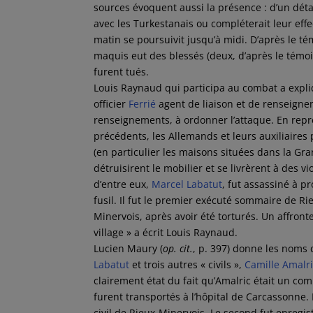
sources évoquent aussi la présence : d’un dét
avec les Turkestanais ou compléterait leur eff
matin se poursuivit jusqu’à midi. D’après le 
maquis eut des blessés (deux, d’après le témo
furent tués.
Louis Raynaud qui participa au combat a expl
officier
Ferrié
agent de liaison et de renseignem
renseignements, à ordonner l’attaque. En repré
précédents, les Allemands et leurs auxiliaires 
(en particulier les maisons situées dans la Gran
détruisirent le mobilier et se livrèrent à des vi
d’entre eux,
Marcel Labatut
, fut assassiné à p
fusil. Il fut le premier exécuté sommaire de Ri
Minervois, après avoir été torturés. Un affronte
village » a écrit Louis Raynaud.
Lucien Maury (
op. cit.
, p. 397) donne les noms 
Labatut
et trois autres « civils »,
Camille Amalr
clairement état du fait qu’Amalric était un co
furent transportés à l’hôpital de Carcassonne. Le
civil de Rieux-Minervois. Le second fut enregi