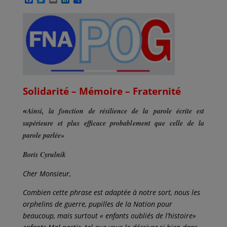
a
w
m
i
a
c
i
a
n
r
e
t
i
k
t
b
t
l
e
a
o
e
d
g
o
r
I
e
k
n
r
Solidarité – Mémoire – Fraternité
«
Ainsi, la fonction de résilience de la parole écrite est
supérieure et plus efficace probabl
e
­ment que celle de la
parole parlée»
Boris Cyrulnik
Cher Monsieur,
Combien cette phrase est adaptée à notre sort, nous les
orphelins de guerre, pupilles de la Nation pour
beaucoup, mais surtout « enfants oubliés de l’histoire»