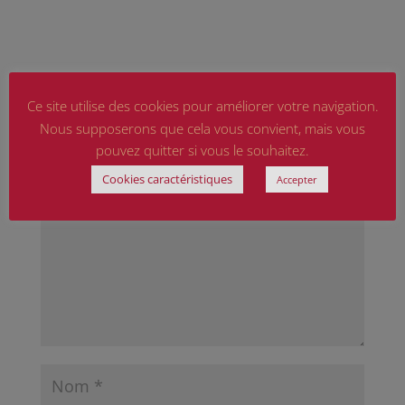
Ce site utilise des cookies pour améliorer votre navigation.
Poster le commentaire
Nous supposerons que cela vous convient, mais vous
pouvez quitter si vous le souhaitez.
Votre adresse e-mail ne sera pas publiée.
Les
champs obligatoires sont indiqués avec
*
Cookies caractéristiques
Accepter