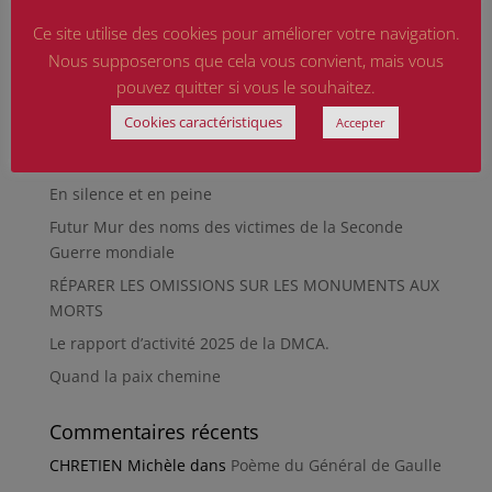
d’aujourd’hui
Ce site utilise des cookies pour améliorer votre navigation.
Qu’est-ce qu’était le Sentier des Passeurs, durant la
Nous supposerons que cela vous convient, mais vous
Seconde Guerre mondiale, à Moussey ?
pouvez quitter si vous le souhaitez.
La revue « Entre les lignes » éditée par l’équipe du
Cookies caractéristiques
Accepter
musée de Besançon
HIROSHIMA
En silence et en peine
Futur Mur des noms des victimes de la Seconde
Guerre mondiale
RÉPARER LES OMISSIONS SUR LES MONUMENTS AUX
MORTS
Le rapport d’activité 2025 de la DMCA.
Quand la paix chemine
Commentaires récents
CHRETIEN Michèle
dans
Poème du Général de Gaulle