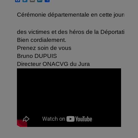
a
w
m
i
a
c
i
a
n
r
e
t
i
k
t
Cérémonie départementale en cette journée n
b
t
l
e
a
o
e
d
g
o
r
I
e
des victimes et des héros de la Déportation.

k
n
r
Bien cordialement.

Bruno DUPUIS
