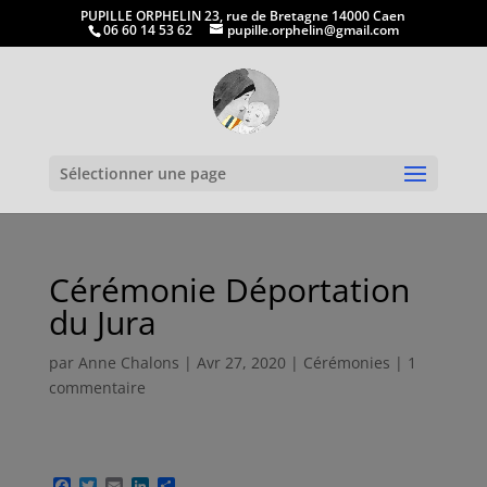
PUPILLE ORPHELIN 23, rue de Bretagne 14000 Caen
06 60 14 53 62
pupille.orphelin@gmail.com
Ouvrir la
Sélectionner une page
Cérémonie Déportation
du Jura
par
Anne Chalons
|
Avr 27, 2020
|
Cérémonies
|
1
commentaire
F
T
E
L
P