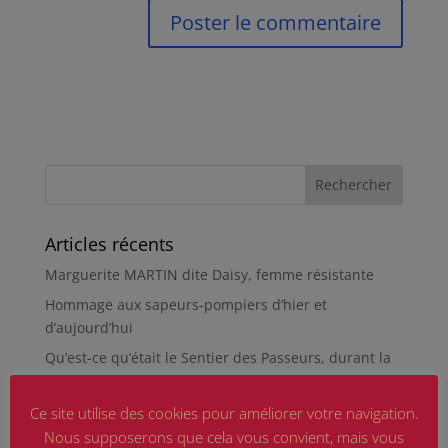
Articles récents
Marguerite MARTIN dite Daisy, femme résistante
Hommage aux sapeurs-pompiers d’hier et
d’aujourd’hui
Qu’est-ce qu’était le Sentier des Passeurs, durant la
Seconde Guerre mondiale, à Moussey ?
La revue « Entre les lignes » éditée par l’équipe du
Ce site utilise des cookies pour améliorer votre navigation.
musée de Besançon
Nous supposerons que cela vous convient, mais vous