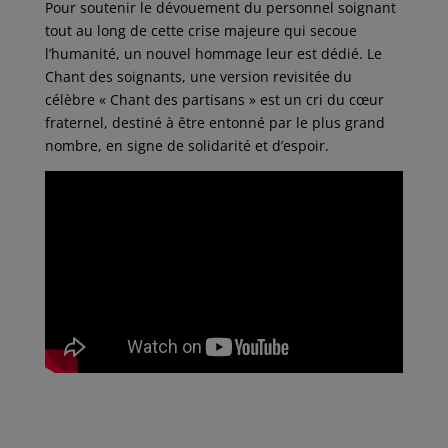
c
i
a
n
r
Pour soutenir le dévouement du personnel soignant
e
t
i
k
t
tout au long de cette crise majeure qui secoue
b
t
l
e
a
o
e
d
g
l’humanité, un nouvel hommage leur est dédié. Le
o
r
I
e
Chant des soignants, une version revisitée du
k
n
r
célèbre « Chant des partisans » est un cri du cœur
fraternel, destiné à être entonné par le plus grand
nombre, en signe de solidarité et d’espoir.