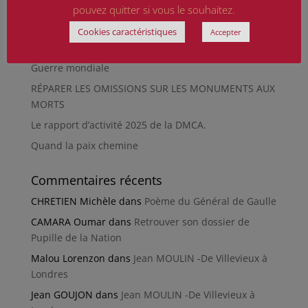
pouvez quitter si vous le souhaitez.
HIROSHIMA
En silence et en peine
Cookies caractéristiques
Accepter
Futur Mur des noms des victimes de la Seconde
Guerre mondiale
RÉPARER LES OMISSIONS SUR LES MONUMENTS AUX
MORTS
Le rapport d’activité 2025 de la DMCA.
Quand la paix chemine
Commentaires récents
CHRETIEN Michèle
dans
Poème du Général de Gaulle
CAMARA Oumar
dans
Retrouver son dossier de
Pupille de la Nation
Malou Lorenzon
dans
Jean MOULIN -De Villevieux à
Londres
Jean GOUJON
dans
Jean MOULIN -De Villevieux à