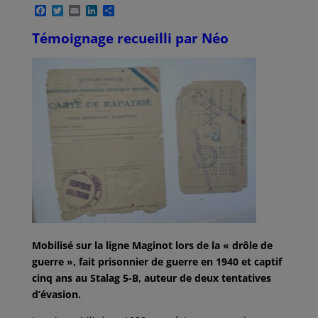
F
T
E
L
P
a
w
m
i
a
c
i
a
n
r
Témoignage recueilli par Néo
e
t
i
k
t
b
t
l
e
a
o
e
d
g
o
r
I
e
k
n
r
Mobilisé sur la ligne Maginot lors de la « drôle de
guerre », fait prisonnier de guerre en 1940 et captif
cinq ans au Stalag 5-B, auteur de deux tentatives
d’évasion.