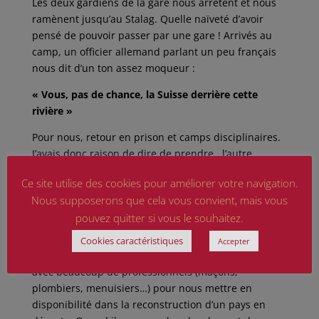
Les deux gardiens de la gare nous arrêtent et nous
ramènent jusqu’au Stalag. Quelle naïveté d’avoir
pensé de pouvoir passer par une gare ! Arrivés au
camp, un officier allemand parlant un peu français
nous dit d’un ton assez moqueur :
« Vous, pas de chance, la Suisse derrière cette
rivière »
Pour nous, retour en prison et camps disciplinaires.
J’avais donc raison de dire de prendre l’autre
direction ! Si seulement on m’avait écouté !
Ce site utilise des cookies pour améliorer votre navigation.
Je pars vers Stuttgart, dans un camp pour
Nous supposerons que cela vous convient, mais vous
prisonniers évadés avec une plus grande discipline
pouvez quitter si vous le souhaitez.
pour calmer nos envies d’évasions.
Cookies caractéristiques
Accepter
Le prochain camp sera à Hambourg. Je suis enfermé
avec beaucoup de professionnels (maçons,
plombiers, menuisiers…) pour nous mettre en
disponibilité dans la reconstruction d’un pays en