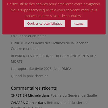
Qu’est-ce qu’était le Sentier des Passeurs, durant la
Ce site utilise des cookies pour améliorer votre navigation.
Seconde Guerre mondiale, à Moussey ?
Nous supposerons que cela vous convient, mais vous
pouvez quitter si vous le souhaitez.
La revue « Entre les lignes » éditée par l’équipe du
musée de Besançon
Cookies caractéristiques
Accepter
HIROSHIMA
En silence et en peine
Futur Mur des noms des victimes de la Seconde
Guerre mondiale
RÉPARER LES OMISSIONS SUR LES MONUMENTS AUX
MORTS
Le rapport d’activité 2025 de la DMCA.
Quand la paix chemine
Commentaires récents
CHRETIEN Michèle
dans
Poème du Général de Gaulle
CAMARA Oumar
dans
Retrouver son dossier de