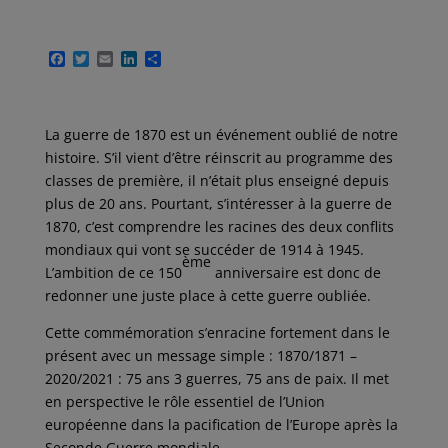
F
T
E
L
P
a
w
m
i
a
c
i
a
n
r
e
t
i
k
t
b
t
l
e
a
La guerre de 1870 est un événement oublié de notre
o
e
d
g
o
r
I
e
histoire. S’il vient d’être réinscrit au programme des
k
n
r
classes de première, il n’était plus enseigné depuis
plus de 20 ans. Pourtant, s’intéresser à la guerre de
1870, c’est comprendre les racines des deux conflits
mondiaux qui vont se succéder de 1914 à 1945.
ème
L’ambition de ce 150
anniversaire est donc de
redonner une juste place à cette guerre oubliée.
Cette commémoration s’enracine fortement dans le
présent avec un message simple : 1870/1871 –
2020/2021 : 75 ans 3 guerres, 75 ans de paix. Il met
en perspective le rôle essentiel de l’Union
européenne dans la pacification de l’Europe après la
Seconde Guerre mondiale.