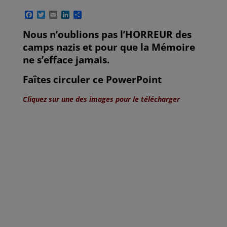
F
T
E
L
P
a
w
m
i
a
c
i
a
n
r
Nous n’oublions pas l’HORREUR des
e
t
i
k
t
camps nazis et pour que la Mémoire
b
t
l
e
a
o
e
d
g
ne s’efface jamais.
o
r
I
e
k
n
r
Faîtes circuler ce PowerPoint
Cliquez sur une des images pour le télécharger