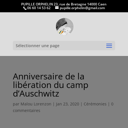
PUPILLE ORPHELIN 23, rue de Bretagne 14000 Caen
06 60 14 53 62
pupille.orphelin@gmail.com
Ouvrir la
Sélectionner une page
Anniversaire de la
libération du camp
d’Auschwitz
par
Malou Lorenzon
|
Jan 23, 2020
|
Cérémonies
|
0
commentaires