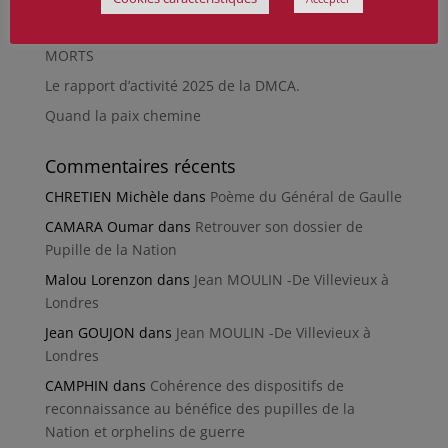
Guerre mondiale
RÉPARER LES OMISSIONS SUR LES MONUMENTS AUX
MORTS
Le rapport d’activité 2025 de la DMCA.
Quand la paix chemine
Commentaires récents
CHRETIEN Michèle
dans
Poème du Général de Gaulle
CAMARA Oumar
dans
Retrouver son dossier de
Pupille de la Nation
Malou Lorenzon
dans
Jean MOULIN -De Villevieux à
Londres
Jean GOUJON
dans
Jean MOULIN -De Villevieux à
Londres
CAMPHIN
dans
Cohérence des dispositifs de
reconnaissance au bénéfice des pupilles de la
Nation et orphelins de guerre