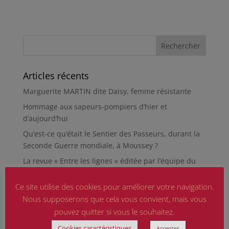
Articles récents
Marguerite MARTIN dite Daisy, femme résistante
Hommage aux sapeurs-pompiers d’hier et
d’aujourd’hui
Qu’est-ce qu’était le Sentier des Passeurs, durant la
Seconde Guerre mondiale, à Moussey ?
La revue « Entre les lignes » éditée par l’équipe du
musée de Besançon
Ce site utilise des cookies pour améliorer votre navigation.
HIROSHIMA
Nous supposerons que cela vous convient, mais vous
En silence et en peine
pouvez quitter si vous le souhaitez.
Futur Mur des noms des victimes de la Seconde
Cookies caractéristiques
Accepter