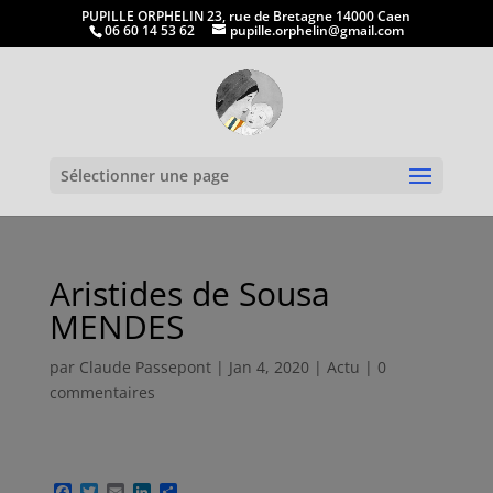
PUPILLE ORPHELIN 23, rue de Bretagne 14000 Caen
06 60 14 53 62
pupille.orphelin@gmail.com
Ouvrir la
Sélectionner une page
Aristides de Sousa
MENDES
par
Claude Passepont
|
Jan 4, 2020
|
Actu
|
0
commentaires
F
T
E
L
P