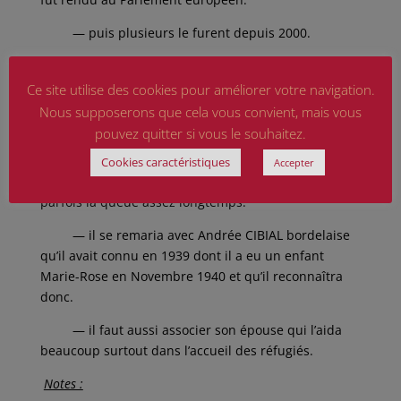
— puis plusieurs le furent depuis 2000.
— ces hommages à Sousa MENDES sont en
quelque sorte un appel aux responsables actuels
Ce site utilise des cookies pour améliorer votre navigation.
pour qu’ils aient un esprit critique et une vigilance
Nous supposerons que cela vous convient, mais vous
de tous les instants dans toute situation.
pouvez quitter si vous le souhaitez.
— au début de son « consulat » Sousa Mendes
Cookies caractéristiques
Accepter
n’accordait que peu de visas, les gens faisaient
parfois la queue assez longtemps.
— il se remaria avec Andrée CIBIAL bordelaise
qu’il avait connu en 1939 dont il a eu un enfant
Marie-Rose en Novembre 1940 et qu’il reconnaîtra
donc.
— il faut aussi associer son épouse qui l’aida
beaucoup surtout dans l’accueil des réfugiés.
Notes :