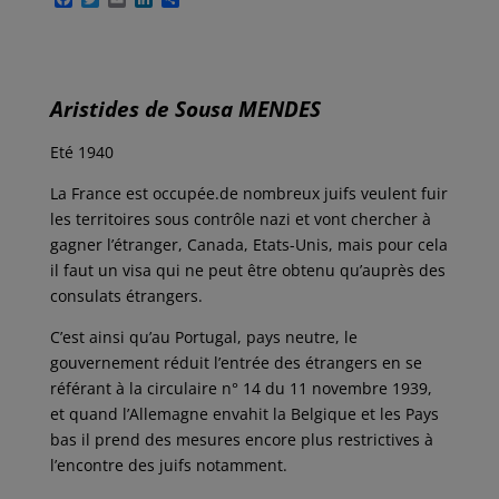
a
w
m
i
a
c
i
a
n
r
e
t
i
k
t
b
t
l
e
a
o
e
d
g
o
r
I
e
Aristides de
Sousa MENDES
k
n
r
Eté 1940
La France est occupée.de nombreux juifs veulent fuir
les territoires sous contrôle nazi et vont chercher à
gagner l’étranger, Canada, Etats-Unis, mais pour cela
il faut un visa qui ne peut être obtenu qu’auprès des
consulats étrangers.
C’est ainsi qu’au Portugal, pays neutre, le
gouvernement réduit l’entrée des étrangers en se
référant à la circulaire n° 14 du 11 novembre 1939,
et quand l’Allemagne envahit la Belgique et les Pays
bas il prend des mesures encore plus restrictives à
l’encontre des juifs notamment.