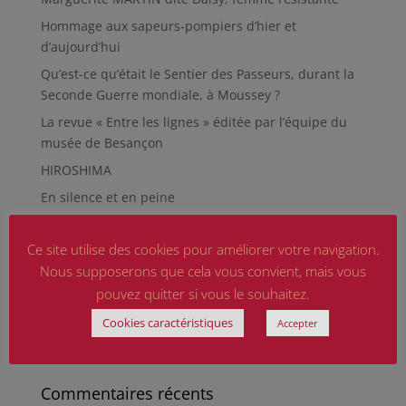
Hommage aux sapeurs-pompiers d’hier et
d’aujourd’hui
Qu’est-ce qu’était le Sentier des Passeurs, durant la
Seconde Guerre mondiale, à Moussey ?
La revue « Entre les lignes » éditée par l’équipe du
musée de Besançon
HIROSHIMA
En silence et en peine
Futur Mur des noms des victimes de la Seconde
Guerre mondiale
Ce site utilise des cookies pour améliorer votre navigation.
Nous supposerons que cela vous convient, mais vous
RÉPARER LES OMISSIONS SUR LES MONUMENTS AUX
pouvez quitter si vous le souhaitez.
MORTS
Le rapport d’activité 2025 de la DMCA.
Cookies caractéristiques
Accepter
Quand la paix chemine
Commentaires récents