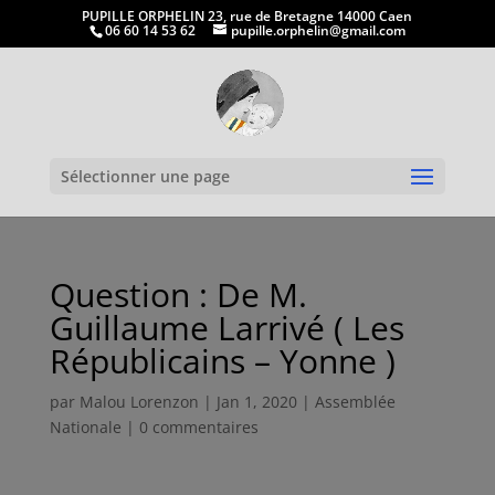
PUPILLE ORPHELIN 23, rue de Bretagne 14000 Caen
06 60 14 53 62
pupille.orphelin@gmail.com
Ouvrir la
Sélectionner une page
Question : De M.
Guillaume Larrivé ( Les
Républicains – Yonne )
par
Malou Lorenzon
|
Jan 1, 2020
|
Assemblée
Nationale
|
0 commentaires