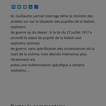
F
T
E
L
P
a
w
m
i
a
c
i
a
n
r
M. Guillaume Larrivé interroge Mme la ministre des
e
t
i
k
t
armées sur sur la situation des pupilles de la Nation,
b
t
l
e
a
o
e
d
g
orphelins
o
r
I
e
de guerre ou du devoir. Si la loi du 27 juillet 1917 a
k
n
r
accordé le statut de pupille de la Nation aux
orphelins victimes
de guerre, sans spécification des circonstances de la
mort de la victime, trois décrets intervenus plus
récemment ont
prévu une indemnisation spécifique à certains
orphelins…..