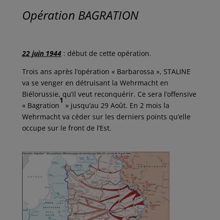
c
i
a
n
r
e
t
i
k
t
Opération BAGRATION
b
t
l
e
a
o
e
d
g
o
r
I
e
k
n
r
22 juin 1944
: début de cette opération.
Trois ans après l’opération « Barbarossa », STALINE
va se venger en détruisant la Wehrmacht en
Biélorussie, qu’il veut reconquérir. Ce sera l’offensive
1
« Bagration
» jusqu’au 29 Août. En 2 mois la
Wehrmacht va céder sur les derniers points qu’elle
occupe sur le front de l’Est.