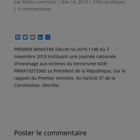
par
Malou Lorenzon
|
Nov 14, 2019
|
Infos pratiques
|
0 commentaires
F
T
E
L
P
a
w
m
i
a
c
i
a
n
r
PREMIER MINISTRE Décret no 2019-1148 du 7
e
t
i
k
t
novembre 2019 instituant une journée nationale
b
t
l
e
a
o
e
d
g
d’hommage aux victimes du terrorisme NOR :
o
r
I
e
PRMX1927336D Le Président de la République, Sur le
k
n
r
rapport du Premier ministre, Vu l’article 37 de la
Constitution, Décrète:
Poster le commentaire