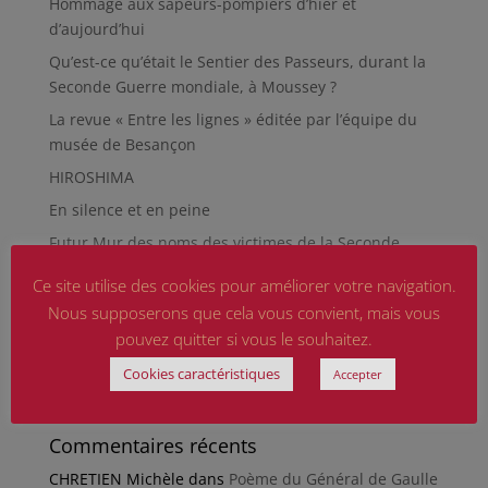
Hommage aux sapeurs-pompiers d’hier et
d’aujourd’hui
Qu’est-ce qu’était le Sentier des Passeurs, durant la
Seconde Guerre mondiale, à Moussey ?
La revue « Entre les lignes » éditée par l’équipe du
musée de Besançon
HIROSHIMA
En silence et en peine
Futur Mur des noms des victimes de la Seconde
Guerre mondiale
Ce site utilise des cookies pour améliorer votre navigation.
RÉPARER LES OMISSIONS SUR LES MONUMENTS AUX
Nous supposerons que cela vous convient, mais vous
MORTS
pouvez quitter si vous le souhaitez.
Le rapport d’activité 2025 de la DMCA.
Cookies caractéristiques
Accepter
Quand la paix chemine
Commentaires récents
CHRETIEN Michèle
dans
Poème du Général de Gaulle