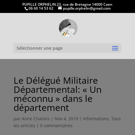
PUPILLE ORPHELIN 23, rue de Bretagne 14000 Caen
06 60 14 53 62
pupille.orphelin@gmail.com
Ouvrir la
Sélectionner une page
Le Délégué Militaire
Départemental: « Un
méconnu » dans le
département
par
Anne Chalons
|
Nov 4, 2019
|
Informations
,
Tous
les articles
|
0 commentaires