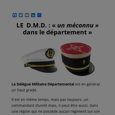
F
T
E
L
P
a
w
m
i
a
c
i
a
n
r
LE D.M.D. : «
un méconnu »
e
t
i
k
t
dans le département »
b
t
l
e
a
o
e
d
g
o
r
I
e
k
n
r
Le Délégué Militaire Départemental
est en général
un haut gradé.
Il est en même temps, mais pas toujours, un
commandant d’unité mais, il peut être aussi, dans
une région qui ne possède aucun régiment sur son