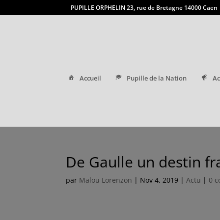
PUPILLE ORPHELIN 23, rue de Bretagne 14000 Caen
Accueil
Pupille de la Nation
Ac
De Gaulle un destin fr
par
Malou Lorenzon
|
Nov 4, 2019
|
Actu
|
0 