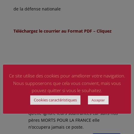
de la défense nationale
Téléchargez le courrier au Format PDF – Cliquez
3 Commentaires
Ce site utilise des cookies pour améliorer votre navigation.
BOUALAM Rabah
Nous supposerons que cela vous convient, mais vous
sur 16 septembre 2020 à
22 h 29 min
pouvez quitter si vous le souhaitez.
Tant qu’il Madame la secrétaire d’état rien ne
Cookies caractéristiques
Accepter
passera pour les pupilles de la nation parce-
qu’elle ignore leurs souffrances car sans nos
pères MORTS POUR LA FRANCE elle
n’occupera jamais ce poste.