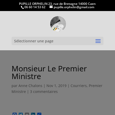
PUPILLE ORPHELIN 23, rue de Bretagne 14000 Caen
06 60 14 53 62
pupille.orphelin@gmail.com
Ouvrir la
Sélectionner une page
Monsieur Le Premier
Ministre
par
Anne Chalons
|
Nov 1, 2019
|
Courriers
,
Premier
Ministre
|
3 commentaires
F
T
E
L
P