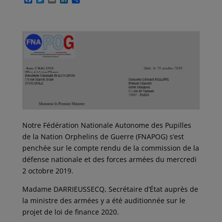
a
w
m
i
a
c
i
a
n
r
e
t
i
k
t
b
t
l
e
a
o
e
d
g
o
r
I
e
k
n
r
Notre Fédération Nationale Autonome des Pupilles
de la Nation Orphelins de Guerre (FNAPOG) s’est
penchée sur le compte rendu de la commission de la
défense nationale et des forces armées du mercredi
2 octobre 2019.
Madame DARRIEUSSECQ, Secrétaire d’État auprès de
la ministre des armées y a été auditionnée sur le
projet de loi de finance 2020.