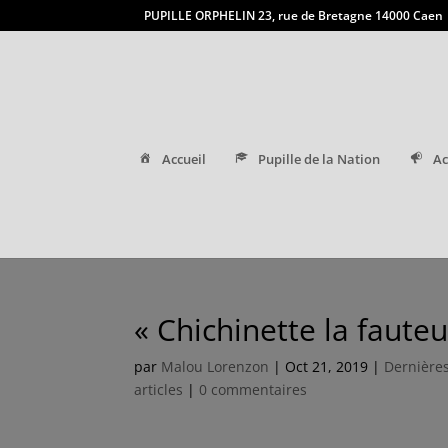
PUPILLE ORPHELIN 23, rue de Bretagne 14000 Caen
Accueil
Pupille de la Nation
Ac
« Chichinette la faute
par
Malou Lorenzon
|
Oct 21, 2019
|
Dernières
articles
|
0 commentaires