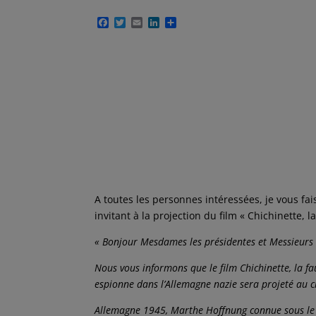
F
T
E
L
P
a
w
m
i
a
c
i
a
n
r
e
t
i
k
t
b
t
l
e
a
o
e
d
g
o
r
I
e
k
n
r
A toutes les personnes intéressées, je vous fa
invitant à la projection du film « Chichinette, l
« Bonjour Mesdames les présidentes et Messieurs l
Nous vous informons que le film Chichinette, la f
espionne dans l’Allemagne nazie sera projeté au c
Allemagne 1945, Marthe Hoffnung connue sous le nom