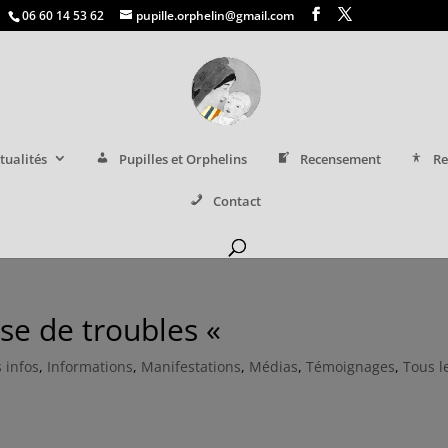
06 60 14 53 62
pupille.orphelin@gmail.com
tualités
Pupilles et Orphelins
Recensement
Re
Contact
use de troubles «
 infos
,
Informations
,
Manifestations
,
Médias
,
Témoignages
,
Tous l