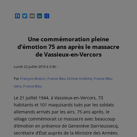
F
T
E
L
P
a
w
m
i
a
c
i
a
n
r
e
t
i
k
t
b
t
l
e
a
Une commémoration pleine
o
e
d
g
o
r
I
e
d’émotion 75 ans après le massacre
k
n
r
de Vassieux-en-Vercors
Lundi 22 juillet 2019 à 3:36 –
Par
François Breton
,
France Bleu Drôme Ardèche
,
France Bleu
Isère
,
France Bleu
Le 21 juillet 1944, à Vassieux-en-Vercors, 73
habitants et 101 maquisards tués par les soldats
allemands arrivés par les airs. 75 ans après, le
village commémorait ce massacre avec beaucoup
d’émotion en présence de Geneviève Darrieussecq,
secrétaire d’État auprès de la Ministre des Armées.