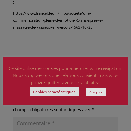
:
https://www.francebleu.fr/infos/societe/une-
commemoration-pleine-d-emotion-75-ans-apres-le-
massacre-de-vassieux-en-vercors-1563716725
Ce site utilise des cookies pour améliorer votre navigation.
Nous supposerons que cela vous convient, mais vous
pouvez quitter si vous le souhaitez.
Poster le commentaire
Cookies caractéristiques
Accepter
Votre adresse e-mail ne sera pas publiée.
Les
champs obligatoires sont indiqués avec
*