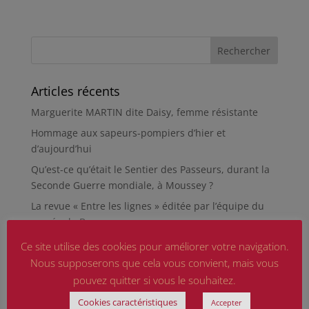
Articles récents
Marguerite MARTIN dite Daisy, femme résistante
Hommage aux sapeurs-pompiers d’hier et
d’aujourd’hui
Qu’est-ce qu’était le Sentier des Passeurs, durant la
Seconde Guerre mondiale, à Moussey ?
La revue « Entre les lignes » éditée par l’équipe du
musée de Besançon
HIROSHIMA
Ce site utilise des cookies pour améliorer votre navigation.
Nous supposerons que cela vous convient, mais vous
En silence et en peine
pouvez quitter si vous le souhaitez.
Futur Mur des noms des victimes de la Seconde
Guerre mondiale
Cookies caractéristiques
Accepter