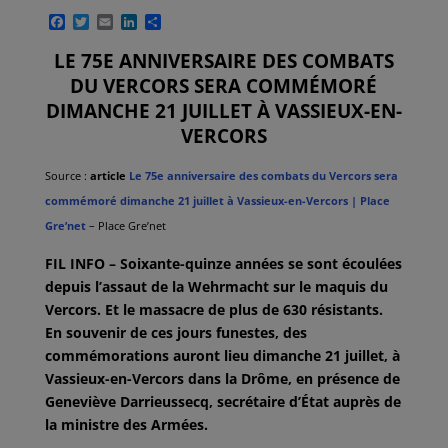
F
T
E
L
P
a
w
m
i
a
c
i
a
n
r
LE 75E ANNIVERSAIRE DES COMBATS
e
t
i
k
t
DU VERCORS SERA COMMÉMORÉ
b
t
l
e
a
o
e
d
g
DIMANCHE 21 JUILLET À VASSIEUX-EN-
o
r
I
e
VERCORS
k
n
r
Source :
article
Le 75e anniversaire des combats du Vercors sera
commémoré dimanche 21 juillet à Vassieux-en-Vercors | Place
Gre’net
– Place Gre’net
FIL INFO – Soixante-quinze années se sont écoulées
depuis l’assaut de la Wehrmacht sur le maquis du
Vercors. Et le massacre de plus de 630 résistants.
En souvenir de ces jours funestes, des
commémorations auront lieu dimanche 21 juillet, à
Vassieux-en-Vercors dans la Drôme, en présence de
Geneviève Darrieussecq, secrétaire d’État auprès de
la ministre des Armées.