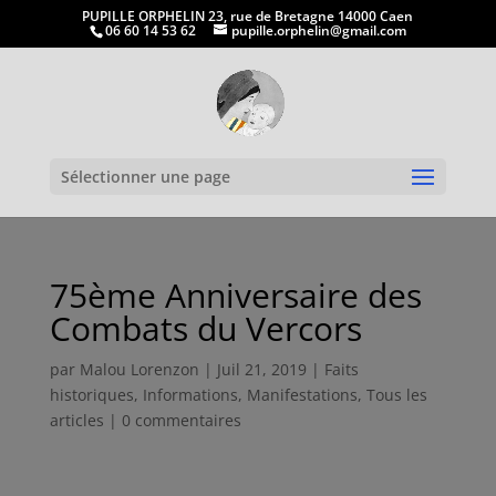
PUPILLE ORPHELIN 23, rue de Bretagne 14000 Caen
06 60 14 53 62
pupille.orphelin@gmail.com
Ouvrir la
Sélectionner une page
75ème Anniversaire des
Combats du Vercors
par
Malou Lorenzon
|
Juil 21, 2019
|
Faits
historiques
,
Informations
,
Manifestations
,
Tous les
articles
|
0 commentaires