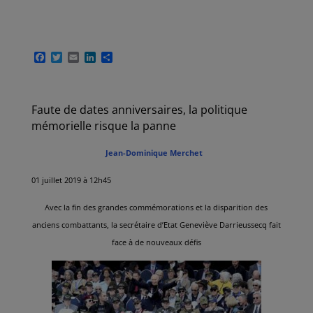
F
T
E
L
P
a
w
m
i
a
c
i
a
n
r
e
t
i
k
t
b
t
l
e
a
Faute de dates anniversaires, la politique
o
e
d
g
o
r
I
e
mémorielle risque la panne
k
n
r
Jean-Dominique Merchet
01 juillet 2019 à 12h45
Avec la fin des grandes commémorations et la disparition des
anciens combattants, la secrétaire d’Etat Geneviève Darrieussecq fait
face à de nouveaux défis