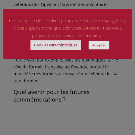
vétérans des Opex ont tous été des volontaires,
engagés ou militaires professionnels. « Ils sont plus
dans une philosophie d’amicales, liées à leurs
Ce site utilise des cookies pour améliorer votre navigation.
anciennes unités ou régiments », ajoute-t-elle. Ce
Nous supposerons que cela vous convient, mais vous
qui ne signifie pas qu’ils n’ont – ou n’auront – pas des
pouvez quitter si vous le souhaitez.
besoins spécifiques, notamment sur la gestion des
Cookies caractéristiques
Accepter
syndromes de stress post-traumatiques. Ou celle
d’une reconnaissance morale de leurs engagements
: on le voit, par exemple, avec les polémiques sur le
rôle de l’armée française au Rwanda, auquel le
ministère des Armées a consacré un colloque le 14
juin dernier.
Quel avenir pour les futures
commémorations ?