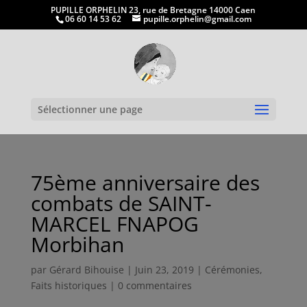
PUPILLE ORPHELIN 23, rue de Bretagne 14000 Caen
06 60 14 53 62
pupille.orphelin@gmail.com
Ouvrir la
Sélectionner une page
75ème anniversaire des
combats de SAINT-
MARCEL FNAPOG
Morbihan
par
Gérard Bihouise
|
Juin 23, 2019
|
Cérémonies
,
Faits historiques
|
0 commentaires