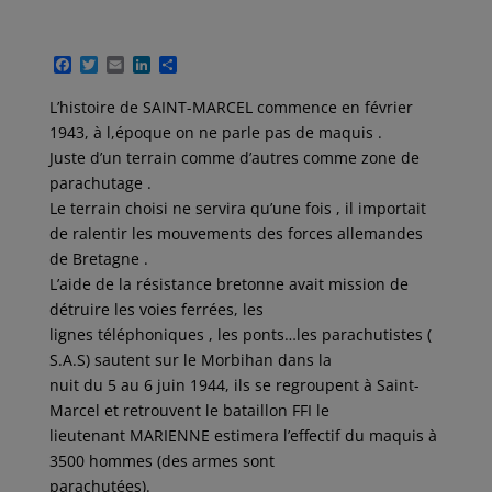
F
T
E
L
P
a
w
m
i
a
c
i
a
n
r
L’histoire de SAINT-MARCEL commence en février
e
t
i
k
t
1943, à l,époque on ne parle pas de maquis .
b
t
l
e
a
o
e
d
g
Juste d’un terrain comme d’autres comme zone de
o
r
I
e
parachutage .
k
n
r
Le terrain choisi ne servira qu’une fois , il importait
de ralentir les mouvements des forces allemandes
de Bretagne .
L’aide de la résistance bretonne avait mission de
détruire les voies ferrées, les
lignes téléphoniques , les ponts…les parachutistes (
S.A.S) sautent sur le Morbihan dans la
nuit du 5 au 6 juin 1944, ils se regroupent à Saint-
Marcel et retrouvent le bataillon FFI le
lieutenant MARIENNE estimera l’effectif du maquis à
3500 hommes (des armes sont
parachutées).