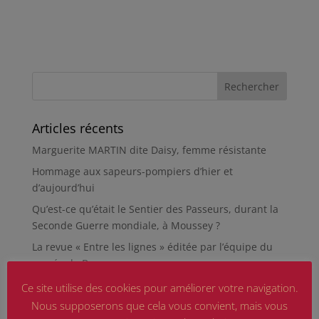
Articles récents
Marguerite MARTIN dite Daisy, femme résistante
Hommage aux sapeurs-pompiers d’hier et
d’aujourd’hui
Qu’est-ce qu’était le Sentier des Passeurs, durant la
Seconde Guerre mondiale, à Moussey ?
La revue « Entre les lignes » éditée par l’équipe du
musée de Besançon
HIROSHIMA
Ce site utilise des cookies pour améliorer votre navigation.
Nous supposerons que cela vous convient, mais vous
En silence et en peine