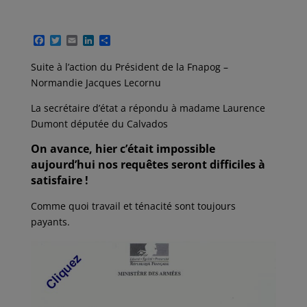
F
T
E
L
P
a
w
m
i
a
c
i
a
n
r
Suite à l’action du Président de la Fnapog –
e
t
i
k
t
Normandie Jacques Lecornu
b
t
l
e
a
o
e
d
g
o
r
I
e
La secrétaire d’état a répondu à madame Laurence
k
n
r
Dumont députée du Calvados
On avance, hier c’était impossible
aujourd’hui nos requêtes seront difficiles à
satisfaire !
Comme quoi travail et ténacité sont toujours
payants.