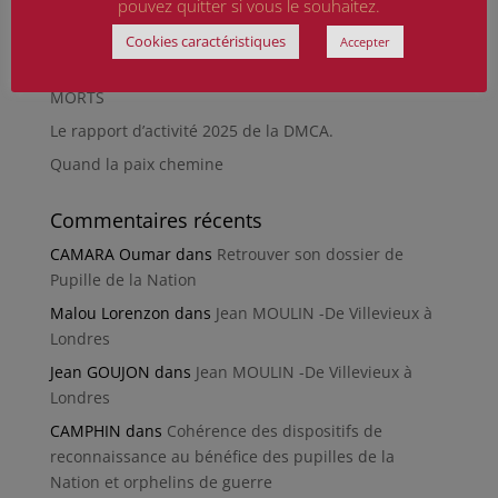
pouvez quitter si vous le souhaitez.
Futur Mur des noms des victimes de la Seconde
Guerre mondiale
Cookies caractéristiques
Accepter
RÉPARER LES OMISSIONS SUR LES MONUMENTS AUX
MORTS
Le rapport d’activité 2025 de la DMCA.
Quand la paix chemine
Commentaires récents
CAMARA Oumar
dans
Retrouver son dossier de
Pupille de la Nation
Malou Lorenzon
dans
Jean MOULIN -De Villevieux à
Londres
Jean GOUJON
dans
Jean MOULIN -De Villevieux à
Londres
CAMPHIN
dans
Cohérence des dispositifs de
reconnaissance au bénéfice des pupilles de la
Nation et orphelins de guerre