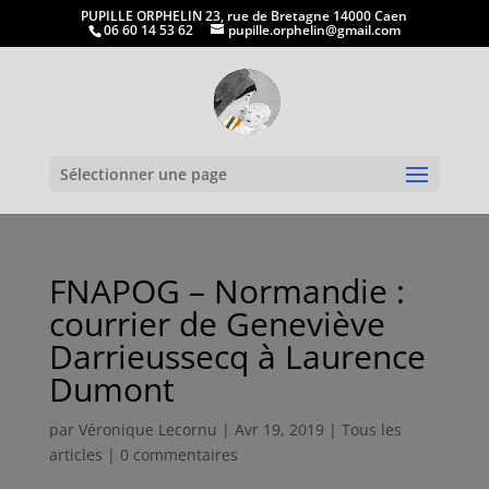
PUPILLE ORPHELIN 23, rue de Bretagne 14000 Caen
06 60 14 53 62
pupille.orphelin@gmail.com
Ouvrir la
Sélectionner une page
FNAPOG – Normandie :
courrier de Geneviève
Darrieussecq à Laurence
Dumont
par
Véronique Lecornu
|
Avr 19, 2019
|
Tous les
articles
|
0 commentaires