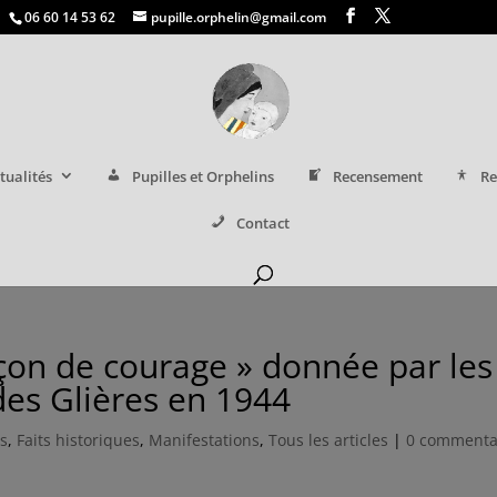
06 60 14 53 62
pupille.orphelin@gmail.com
tualités
Pupilles et Orphelins
Recensement
Re
Contact
eçon de courage » donnée par les
des Glières en 1944
s
,
Faits historiques
,
Manifestations
,
Tous les articles
|
0 commenta