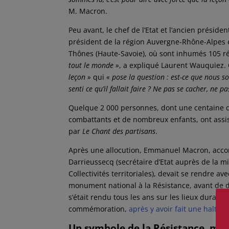
M. Macron.
Peu avant, le chef de l’Etat et l’ancien préside
président de la région Auvergne-Rhône-Alpes e
Thônes (Haute-Savoie), où sont inhumés 105 r
tout le monde »
, a expliqué Laurent Wauquiez. 
leçon »
qui
« pose la question : est-ce que nous 
senti ce qu’il fallait faire ? Ne pas se cacher, ne p
Quelque 2 000 personnes, dont une centaine d
combattants et de nombreux enfants, ont assi
par
Le Chant des partisans
.
Après une allocution, Emmanuel Macron, acco
Darrieussecq (secrétaire d’Etat auprès de la m
Collectivités territoriales), devait se rendre 
monument national à la Résistance, avant de déj
s’était rendu tous les ans sur les lieux duran
commémoration,
après y avoir fait une halte en
Un symbole de la Résistance, mal