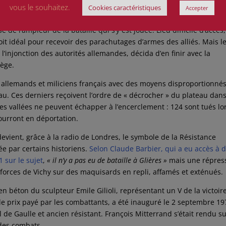
vous le souhaitez.
Cookies caractéristiques
Accepter
s Bornes à 1 450 mètres d’altitude, est devenu un haut lieu de la
e l’ampleur de la bataille qui s’y est jouée. Lieu difficile d’accès,
roit idéal pour recevoir des parachutages d’armes des alliés. Mais l
l’injonction des autorités allemandes, décida d’en finir avec la
iège.
 allemands et miliciens français avec des moyens disproportionné
u. Ces derniers reçoivent l’ordre de « décrocher » du plateau dans
es vallées ne peuvent échapper à l’encerclement : 124 sont tués lo
ourront en déportation.
devient, grâce à la radio de Londres, le symbole de la Résistance
ée par certains historiens.
Selon Claude Barbier, qui a eu accès à 
1 sur le sujet
,
« il n’y a pas eu de bataille à Glières »
mais une répres
 forces de Vichy sur des maquisards en repli, affamés et exténués.
 béton du sculpteur Emile Gilioli, représentant un V de la victoir
 le prix payé par les combattants, a été inauguré le 2 septembre 19
de Gaulle et ancien résistant. François Mitterrand s’était rendu su
des combats.