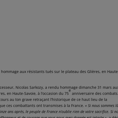
hommage aux résistants tués sur le plateau des Glières, en Haute
esseur, Nicolas Sarkozy, a rendu hommage dimanche 31 mars au
e
res, en Haute-Savoie, à l’occasion du 75
anniversaire des combats.
urs au ton grave retraçant l’historique de ce haut lieu de la
ue ces combattants ont transmises à la France.
« Si nous sommes là
inze ans après, le peuple de France n’oublie rien de votre sacrifice. Si n
n d’honneur et de courage que vous nous avez donnée est intacte »
, a dé