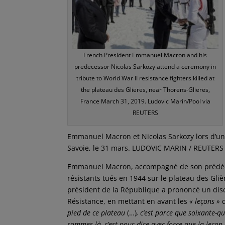
French President Emmanuel Macron and his
predecessor Nicolas Sarkozy attend a ceremony in
tribute to World War II resistance fighters killed at
the plateau des Glieres, near Thorens-Glieres,
France March 31, 2019. Ludovic Marin/Pool via
REUTERS
Emmanuel Macron et Nicolas Sarkozy lors d’un 
Savoie, le 31 mars. LUDOVIC MARIN / REUTERS
Emmanuel Macron, accompagné de son prédéc
résistants tués en 1944 sur le plateau des Gliè
président de la République a prononcé un disco
Résistance, en mettant en avant les
« leçons »
q
pied de ce plateau
(…)
, c’est parce que soixante-qu
sommes là, c’est pour dire avec force que la leço