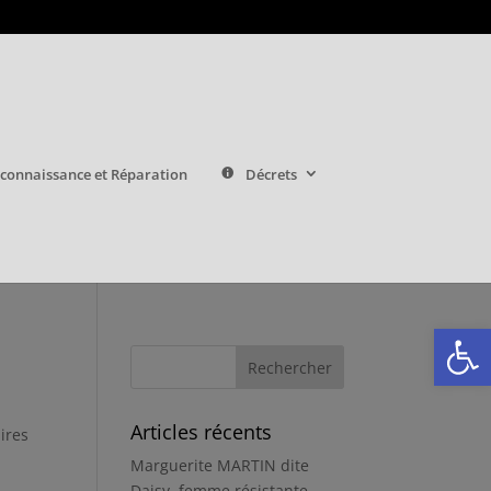
connaissance et Réparation
Décrets
Ouvrir la
Articles récents
ires
Marguerite MARTIN dite
Daisy, femme résistante