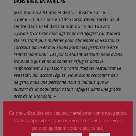
DANS BREIL EN AVRIL 45
Jean Bodino a 91 ans et demi. Il insiste sur le
« demi ». Il a 17 ans en 1945 lorsqu’avec Tarcisius, il
rentre dans Breil dans la nuit du 15 au 16 avril:
«
J’avais triché sur mon âge pour m’engager! J’ai d’abord
été résistant puis muletier pour alimenter la Résistance.
Tarcisius Barin et moi étions parmi les premiers à être
rentrés dans Breil. Les ponts étaient détruits, nous avons
traversé à gué et nous sommes réfugiés dans le
renfoncement du pressoir à raisin (l’actuel restaurant
Le
Pressoir
) qui accote l’église. Nous avons rencontré peu
de gens, mais une personne nous a indiqué que la
plupart de la population s’était réfugiée dans une grotte
près de la Giandola. »
Jean Bodino s’arrête. Il est heureux d’être là, alors
Ce site utilise des cookies pour améliorer votre navigation.
que l’on honore deux enfants du pays. Il reste une
Nous supposerons que cela vous convient, mais vous
anecdote raconté par le maire dans son discours:
pouvez quitter si vous le souhaitez.
«
Tarcisius Barin, le 16 avril, inscrit en gros caractères
sur les volets du bar-tabac
Mascarello
:
“Barin est