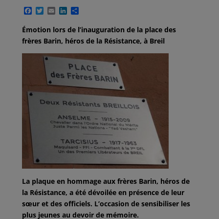
F
T
E
L
P
a
w
m
i
a
c
i
a
n
r
Émotion lors de l’inauguration de la place des
e
t
i
k
t
frères Barin, héros de la Résistance, à Breil
b
t
l
e
a
o
e
d
g
o
r
I
e
k
n
r
La plaque en hommage aux frères Barin, héros de
la Résistance, a été dévoilée en présence de leur
sœur et des officiels. L’occasion de sensibiliser les
plus jeunes au devoir de mémoire.