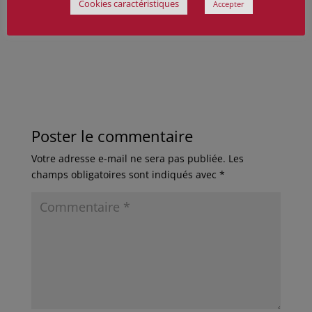
Cookies caractéristiques
Accepter
passé par là le 16 avril”
. »
Paroles d’anciens pour une
mémoire encore vivace.
Poster le commentaire
Votre adresse e-mail ne sera pas publiée.
Les
champs obligatoires sont indiqués avec
*