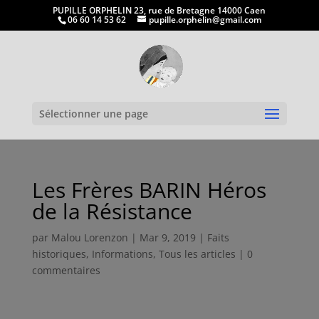
PUPILLE ORPHELIN 23, rue de Bretagne 14000 Caen
06 60 14 53 62
pupille.orphelin@gmail.com
Ouvrir la
Sélectionner une page
Les Frères BARIN Héros
de la Résistance
par
Malou Lorenzon
|
Mar 9, 2019
|
Faits
historiques
,
Informations
,
Tous les articles
|
0
commentaires