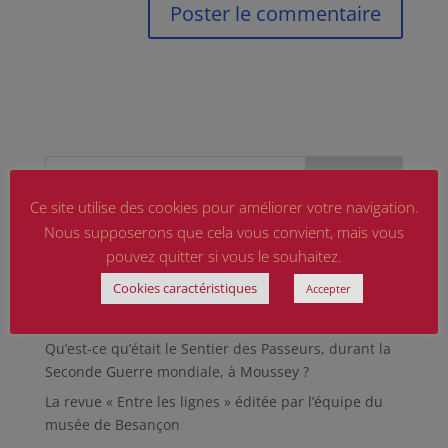
Ce site utilise des cookies pour améliorer votre navigation.
Nous supposerons que cela vous convient, mais vous
Articles récents
pouvez quitter si vous le souhaitez.
Marguerite MARTIN dite Daisy, femme résistante
Cookies caractéristiques
Accepter
Hommage aux sapeurs-pompiers d’hier et
d’aujourd’hui
Qu’est-ce qu’était le Sentier des Passeurs, durant la
Seconde Guerre mondiale, à Moussey ?
La revue « Entre les lignes » éditée par l’équipe du
musée de Besançon