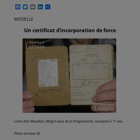
F
T
E
L
P
a
w
m
i
a
c
i
a
n
r
MOSELLE
e
t
i
k
t
b
t
l
e
a
Un certificat d’incorporation
de force
o
e
d
g
o
r
I
e
k
n
r
Livret d’un Mosellan, Malgré-nous de la Kriegsmarine, incorporé
à
17 ans.
Photo archives RL