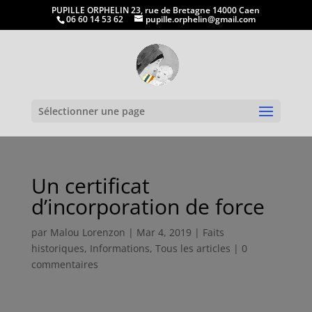
PUPILLE ORPHELIN 23, rue de Bretagne 14000 Caen
06 60 14 53 62
pupille.orphelin@gmail.com
Ouvrir la
Sélectionner une page
Un certificat
d’incorporation de force
par
Malou Lorenzon
|
Mar 4, 2019
|
Faits
historiques
,
Informations
,
Tous les articles
|
0
commentaires