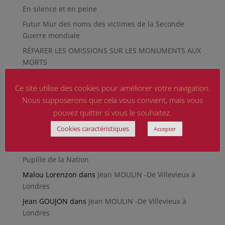
En silence et en peine
Futur Mur des noms des victimes de la Seconde
Guerre mondiale
RÉPARER LES OMISSIONS SUR LES MONUMENTS AUX
MORTS
Le rapport d’activité 2025 de la DMCA.
Ce site utilise des cookies pour améliorer votre navigation.
Quand la paix chemine
Nous supposerons que cela vous convient, mais vous
pouvez quitter si vous le souhaitez.
Commentaires récents
Cookies caractéristiques
Accepter
CHRETIEN Michèle
dans
Poème du Général de Gaulle
CAMARA Oumar
dans
Retrouver son dossier de
Pupille de la Nation
Malou Lorenzon
dans
Jean MOULIN -De Villevieux à
Londres
Jean GOUJON
dans
Jean MOULIN -De Villevieux à
Londres