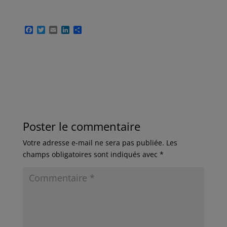
F
T
E
L
P
a
w
m
i
a
c
i
a
n
r
e
t
i
k
t
b
t
l
e
a
o
e
d
g
o
r
I
e
k
n
r
Poster le commentaire
Votre adresse e-mail ne sera pas publiée.
Les
champs obligatoires sont indiqués avec
*