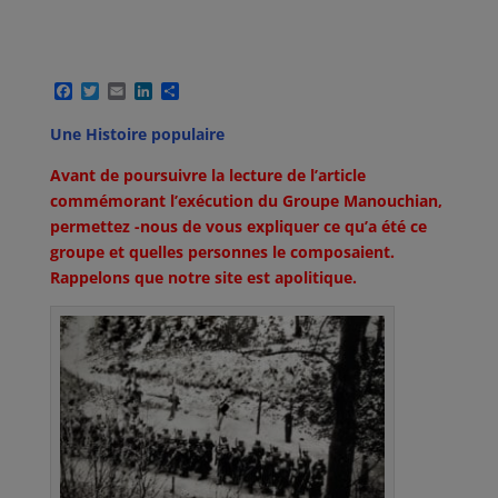
F
T
E
L
P
a
w
m
i
a
c
i
a
n
r
Une Histoire populaire
e
t
i
k
t
b
t
l
e
a
Avant de poursuivre la lecture de l’article
o
e
d
g
o
r
I
e
commémorant l’exécution du Groupe Manouchian,
k
n
r
permettez -nous de vous expliquer ce qu’a été ce
groupe et quelles personnes le composaient.
Rappelons que notre site est apolitique.