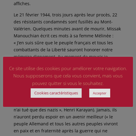
affiches.
Le 21 février 1944, trois jours après leur procès, 22
des résistants condamnés sont fusillés au Mont-
Valérien. Quelques minutes avant de mourir, Missak
Manouchian écrit ces mots à sa femme Mélinée :
« J’en suis sûre que le peuple français et tous les
combattants de la Liberté sauront honorer notre
mémoire dignement. Au moment de mourir je
proclame que je n’ai aucune haine contre le peuple
Ce site utilise des cookies pour améliorer votre navigation.
allemand et contre qui que ce soit ».
Nous supposerons que cela vous convient, mais vous
Jamais les FTP-MOI parisiens ne se seront soumis à
pouvez quitter si vous le souhaitez.
la haine, pas même au moment d’être fusillés.
Cookies caractéristiques
Accepter
Jamais ils n’auront assimilé le peuple allemand à la
barbarie nazie (« Je n’ai jamais tué d’allemands, je
n’ai tué que des nazis », Henri Karayan). Jamais, ils
n’auront perdu espoir en un avenir meilleur (« le
peuple Allemand et tous les autres peuples vivront
en paix et en fraternité après la guerre qui ne