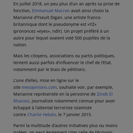
En juillet 2018, un peu plus d’un an après sa prise de
fonction,
Emmanuel Macron
avait ainsi choisi la
Marianne d’Yseult Digan, une artiste franco-
britannique dont le pseudonyme est «YZ»
(prononcez «eyes», ndlr). Un projet préféré à un
autre pour lequel avaient voté 500 pupilles de la
nation.
Mais les citoyens, associations ou partis politiques,
tentent aussi parfois d’influencer le chef de l’Etat,
notamment par le biais de pétitions.
L’une d’elles, mise en ligne sur le
site
mesopinions.com
, souhaite voir, par exemple,
Marianne représentée en la personne de
Zineb El
Rhazoui
, journaliste notamment connue pour avoir
échappé à l’attentat terroriste islamiste
contre
Charlie Hebdo
, le 7 janvier 2015.
Parmi la multitude d’autres initiatives plus ou moins
isolées, on peut également citer celle de l’écrivain