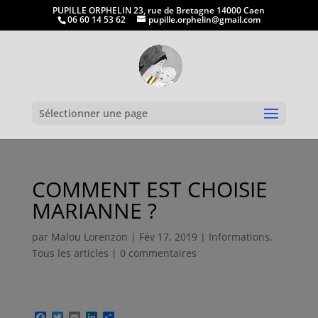
PUPILLE ORPHELIN 23, rue de Bretagne 14000 Caen
06 60 14 53 62
pupille.orphelin@gmail.com
Ouvrir la
Sélectionner une page
COMMENT EST CHOISIE
MARIANNE ?
par
Malou Lorenzon
|
Fév 17, 2019
|
Informations
,
Tous les articles
|
0 commentaires
F
T
E
L
P