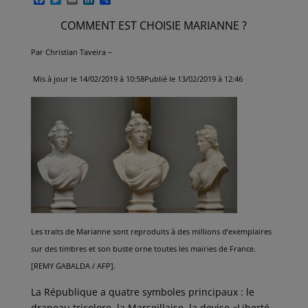
a
w
m
i
a
c
i
a
n
r
COMMENT EST CHOISIE MARIANNE ?
e
t
i
k
t
b
t
l
e
a
o
e
d
g
Par Christian Taveira –
o
r
I
e
k
n
r
Mis à jour le 14/02/2019 à 10:58Publié le 13/02/2019 à 12:46
Les traits de Marianne sont reproduits à des millions d’exemplaires
sur des timbres et son buste orne toutes les mairies de France.
[REMY GABALDA / AFP].
La République a quatre symboles principaux : le
drapeau tricolore, la Marseillaise, la devise «Liberté,