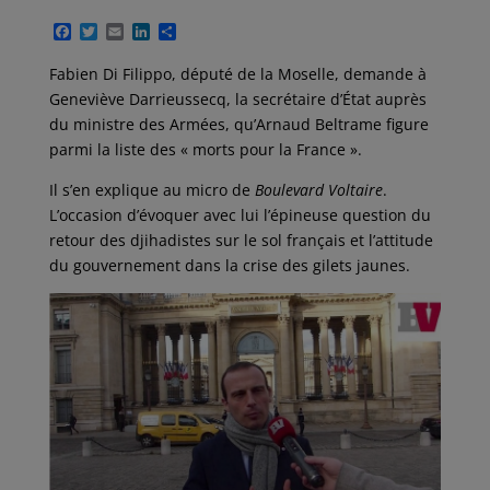
F
T
E
L
P
a
w
m
i
a
c
i
a
n
r
Fabien Di Filippo, député de la Moselle, demande à
e
t
i
k
t
Geneviève Darrieussecq, la secrétaire d’État auprès
b
t
l
e
a
o
e
d
g
du ministre des Armées, qu’Arnaud Beltrame figure
o
r
I
e
parmi la liste des « morts pour la France ».
k
n
r
Il s’en explique au micro de
Boulevard Voltaire
.
L’occasion d’évoquer avec lui l’épineuse question du
retour des djihadistes sur le sol français et l’attitude
du gouvernement dans la crise des gilets jaunes.