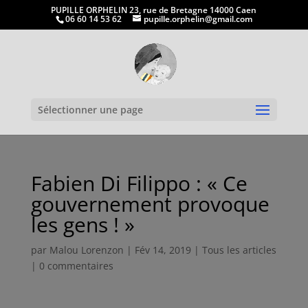
PUPILLE ORPHELIN 23, rue de Bretagne 14000 Caen
06 60 14 53 62
pupille.orphelin@gmail.com
Ouvrir la
Sélectionner une page
Fabien Di Filippo : « Ce
gouvernement provoque
les gens ! »
par
Malou Lorenzon
|
Fév 14, 2019
|
Tous les articles
|
0 commentaires