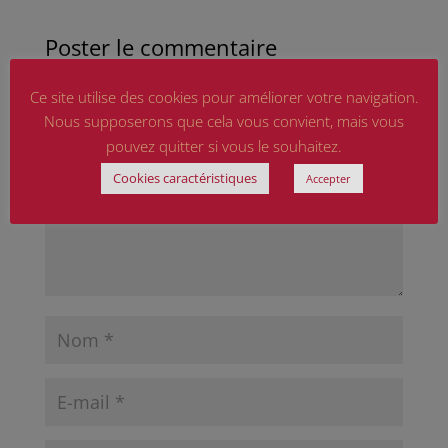
Poster le commentaire
Votre adresse e-mail ne sera pas publiée.
Les
Ce site utilise des cookies pour améliorer votre navigation.
champs obligatoires sont indiqués avec
*
Nous supposerons que cela vous convient, mais vous
pouvez quitter si vous le souhaitez.
Cookies caractéristiques
Accepter