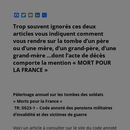
F
T
E
L
P
a
w
m
i
a
c
i
a
n
r
Trop souvent ignorés ces deux
e
t
i
k
t
articles vous indiquent comment
b
t
l
e
a
o
e
d
g
vous rendre sur la tombe d’un père
o
r
I
e
ou d’une mère, d’un grand-père, d’une
k
n
r
grand-mère …dont l’acte de décès
comporte la mention « MORT POUR
LA FRANCE »
Pèlerinage annuel sur les tombes des soldats
« Morts pour la France »
TR: D523-1 – Code annoté des pensions militaires
d’invalidité et des victimes de guerre
Voici un article à consulter sur le site du code annoté