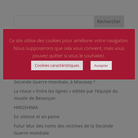
Articles récents
Ce site utilise des cookies pour améliorer votre navigation.
Nous supposerons que cela vous convient, mais vous
Marguerite MARTIN dite Daisy, femme résistante
pouvez quitter si vous le souhaitez.
Hommage aux sapeurs-pompiers d’hier et
d’aujourd’hui
Cookies caractéristiques
Accepter
Qu’est-ce qu’était le Sentier des Passeurs, durant la
Seconde Guerre mondiale, à Moussey ?
La revue « Entre les lignes » éditée par l’équipe du
musée de Besançon
HIROSHIMA
En silence et en peine
Futur Mur des noms des victimes de la Seconde
Guerre mondiale