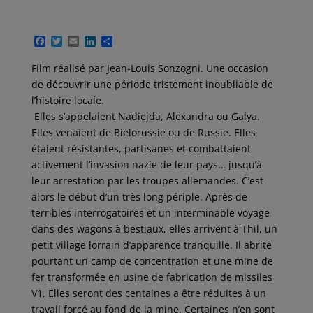
F
T
E
L
P
a
w
m
i
a
c
i
a
n
r
Film réalisé par Jean-Louis Sonzogni. Une occasion
e
t
i
k
t
de découvrir une période tristement inoubliable de
b
t
l
e
a
o
e
d
g
l’histoire locale.
o
r
I
e
Elles s’appelaient Nadiejda, Alexandra ou Galya.
k
n
r
Elles venaient de Biélorussie ou de Russie. Elles
étaient résistantes, partisanes et combattaient
activement l’invasion nazie de leur pays… jusqu’à
leur arrestation par les troupes allemandes. C’est
alors le début d’un très long périple. Après de
terribles interrogatoires et un interminable voyage
dans des wagons à bestiaux, elles arrivent à Thil, un
petit village lorrain d’apparence tranquille. Il abrite
pourtant un camp de concentration et une mine de
fer transformée en usine de fabrication de missiles
V1. Elles seront des centaines a être réduites à un
travail forcé au fond de la mine. Certaines n’en sont