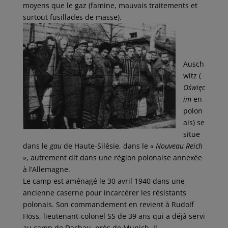
moyens que le gaz (famine, mauvais traitements et
surtout fusillades de masse).
Ausch
witz (
Oświęc
im
en
polon
ais) se
situe
dans le
gau
de Haute-Silésie, dans le
« Nouveau Reich
»
, autrement dit dans une région polonaise annexée
à l’Allemagne.
Le camp est aménagé le 30 avril 1940 dans une
ancienne caserne pour incarcérer les résistants
polonais. Son commandement en revient à Rudolf
Höss, lieutenant-colonel SS de 39 ans qui a déjà servi
au camp de Dachau, près de Munich. Il