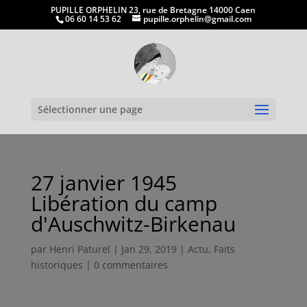
PUPILLE ORPHELIN 23, rue de Bretagne 14000 Caen
06 60 14 53 62
pupille.orphelin@gmail.com
Ouvrir la
Sélectionner une page
27 janvier 1945
Libération du camp
d'Auschwitz-Birkenau
par
Henri Paturel
|
Jan 29, 2019
|
Actu
,
Faits
historiques
|
0 commentaires