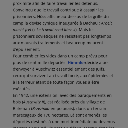
proximité afin de faire travailler les détenus.
Convaincu que le travail contribue à assagir les
prisonniers, Höss affiche au-dessus de la grille du
camp la devise cynique inaugurée à Dachau :
Arbeit
macht frei
(
« Le travail rend libre »
). Mais les
prisonniers soviétiques ne résistent pas longtemps
aux mauvais traitements et beaucoup meurent
d’épuisement.
Pour combler les vides dans un camp prévu pour
plus de cent mille déportés,
Himmler
décide alors
d’envoyer à Auschwitz essentiellement des Juifs,
ceux qui survivent au travail forcé, aux épidémies et
à la terreur étant de toute façon voués à être
exécutés.
En 1942, une extension, avec des baraquements en
bois (
Auschwitz II
), est réalisée près du village de
Birkenau (
Brzezinka
en polonais), dans un terrain
marécageux de 170 hectares. Là sont amenés les
déportés destinés à une mort immédiate ou devenus