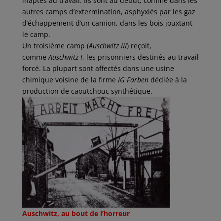
inaptes au travail. Ils sont au début, comme dans les
autres camps d’extermination, asphyxiés par les gaz
d’échappement d’un camion, dans les bois jouxtant
le camp.
Un troisième camp (
Auschwitz III
) reçoit,
comme
Auschwitz I
, les prisonniers destinés au travail
forcé. La plupart sont affectés dans une usine
chimique voisine de la firme
IG Farben
dédiée à la
production de caoutchouc synthétique.
Auschwitz, au bout de l’horreur