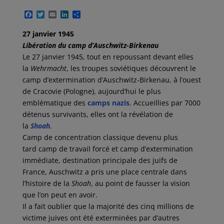
F
T
E
L
P
a
w
m
i
a
c
i
a
n
r
27 janvier 1945
e
t
i
k
t
Libération du camp d’Auschwitz-Birkenau
b
t
l
e
a
o
e
d
g
Le 27 janvier 1945, tout en repoussant devant elles
o
r
I
e
la
Wehrmacht
, les troupes soviétiques découvrent le
k
n
r
camp d’extermination d’Auschwitz-Birkenau, à l’ouest
de Cracovie (Pologne), aujourd’hui le plus
emblématique des
camps nazis
. Accueillies par 7000
détenus survivants, elles ont la révélation de
la
Shoah
.
Camp de concentration classique devenu plus
tard camp de travail forcé et camp d’extermination
immédiate, destination principale des juifs de
France, Auschwitz a pris une place centrale dans
l’histoire de la
Shoah
, au point de fausser la vision
que l’on peut en avoir.
Il a fait oublier que la majorité des cinq millions de
victime juives ont été exterminées par d’autres