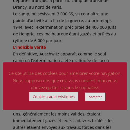
déportés français, à partir du camp de transit de
Drancy, au nord de Paris.
Le camp, où sévissent 3 000 SS, va connaître une
pointe d’activité à la fin de la guerre, au printemps
1944, avec l’extermination précipitée de 400 000 Juifs
de Hongrie, ces malheureux étant gazés et brûlés au
rythme de 6 000 par jour.
L’indicible vérité
En définitive, Auschwitz apparaît comme le seul
camp où l’extermination a été pratiquée de façon
industrielle. Un médecin diabolique, Josef Mengele,
Ce site utilise des cookies pour améliorer votre navigation.
s’y est rendu par ailleurs célèbre en pratiquant des
Nous supposerons que cela vous convient, mais vous
expériences insoutenables sur les déportés à des
fins scientifiques.
pouvez quitter si vous le souhaitez.
À leur arrivée, les convois de déportés faisaient
Cookies caractéristiques
Accepter
l’objet d’une sélection sur la
« rampe juive »
, située
entre le camp principal et Auschwitz-Birkenau : les
uns, généralement les moins valides, étaient
immédiatement gazés et leurs cadavres brûlés ; les
autres étaient envoyés aux travaux forcés dans les