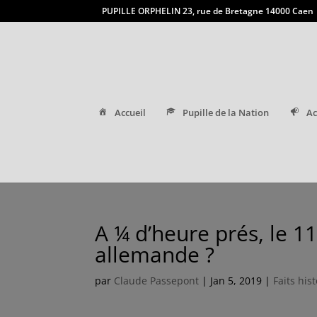
PUPILLE ORPHELIN 23, rue de Bretagne 14000 Caen
Accueil
Pupille de la Nation
Ac
A ¼ d’heure prés, le 1
allemande ?
par
Claude Passepont
|
Jan 5, 2019
|
Faits his