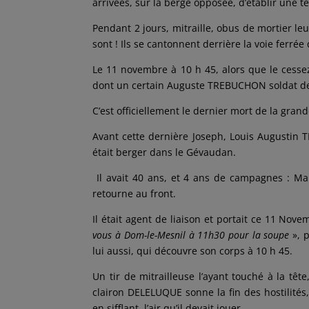
arrivées, sur la berge opposée, d’établir une t
Pendant 2 jours, mitraille, obus de mortier leu
sont ! Ils se cantonnent derrière la voie ferrée
Le 11 novembre à 10 h 45, alors que le cesse
dont un certain Auguste TREBUCHON soldat de
C’est officiellement le dernier mort de la gran
Avant cette dernière Joseph, Louis Augusti
était berger dans le Gévaudan.
Il avait 40 ans, et 4 ans de campagnes : Mar
retourne au front.
Il était agent de liaison et portait ce 11 Nov
vous à Dom-le-Mesnil à 11h30 pour la soupe
», p
lui aussi, qui découvre son corps à 10 h 45.
Un tir de mitrailleuse l’ayant touché à la tê
clairon DELELUQUE sonne la fin des hostilit
en sifflant, l’air qu’il devait jouer.