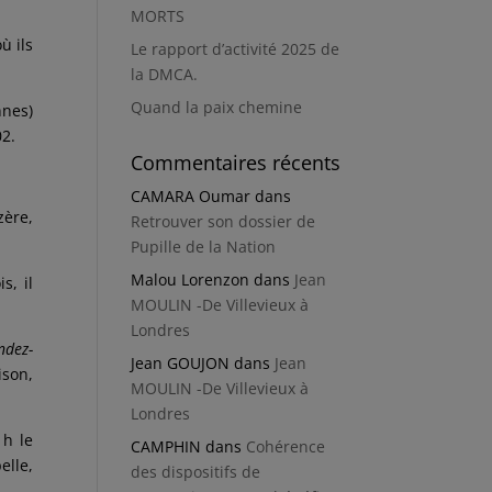
MORTS
ù ils
Le rapport d’activité 2025 de
la DMCA.
Quand la paix chemine
nnes)
02.
Commentaires récents
CAMARA Oumar
dans
zère,
Retrouver son dossier de
Pupille de la Nation
Malou Lorenzon
dans
Jean
s, il
MOULIN -De Villevieux à
Londres
ndez-
Jean GOUJON
dans
Jean
ison,
MOULIN -De Villevieux à
Londres
 h le
CAMPHIN
dans
Cohérence
elle,
des dispositifs de