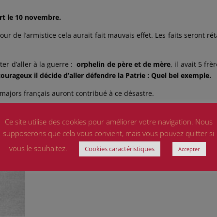
rt le 10 novembre.
jour de l’armistice cela aurait fait mauvais effet. Les faits seront rét
r d’aller à la guerre :
orphelin de père et de
mère
, il avait 5 frè
ourageux il décide d’aller défendre la Patrie : Quel bel exemple.
 majors français auront contribué à ce désastre.
er
par le 1
ministre Edouard Philippe.
Ce site utilise des cookies pour améliorer votre navigation. Nous
supposerons que cela vous convient, mais vous pouvez quitter si
vous le souhaitez.
Cookies caractéristiques
Accepter