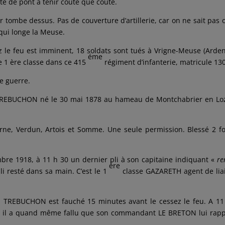
ête de pont à tenir coûte que coûte.
r tombe dessus. Pas de couverture d’artillerie, car on ne sait pas o
 qui longe la Meuse.
z le feu est imminent, 18 soldats sont tués à Vrigne-Meuse (Arde
éme
 1 ère classe dans ce 415
régiment d’infanterie, matricule 13
de guerre.
n TREBUCHON né le 30 mai 1878 au hameau de Montchabrier en Lo
ne, Verdun, Artois et Somme. Une seule permission. Blessé 2 foi
embre 1918, à 11 h 30 un dernier pli à son capitaine indiquant «
re
ére
li resté dans sa main. C’est le 1
classe GAZARETH agent de lia
te, TREBUCHON est fauché 15 minutes avant le cessez le feu. A 11
és, il a quand même fallu que son commandant LE BRETON lui rapp