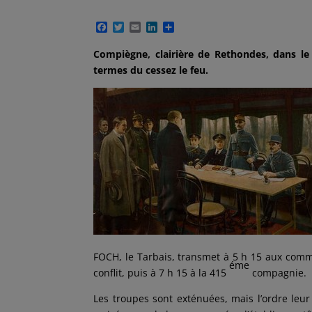
F
T
E
L
P
a
w
m
i
a
c
i
a
n
r
Compiègne, clairière de Rethondes, dans l
e
t
i
k
t
termes du cessez le feu.
b
t
l
e
a
o
e
d
g
o
r
I
e
k
n
r
FOCH, le Tarbais, transmet à 5 h 15 aux comm
éme
conflit, puis à 7 h 15 à la 415
compagnie.
Les troupes sont exténuées, mais l’ordre leu