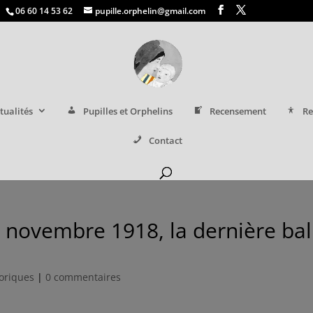
06 60 14 53 62
pupille.orphelin@gmail.com
tualités
Pupilles et Orphelins
Recensement
Re
Contact
1 novembre 1918, la dernière bal
toriques
|
0 commentaires