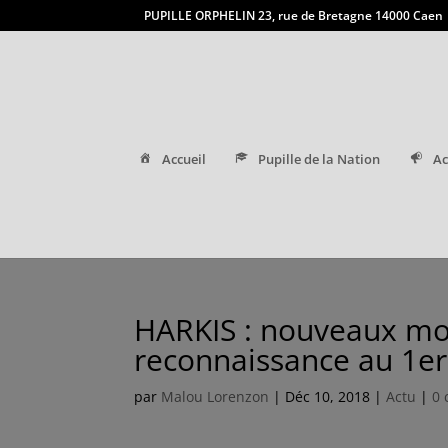
PUPILLE ORPHELIN 23, rue de Bretagne 14000 Caen
Accueil
Pupille de la Nation
Ac
HARKIS : nouveaux mon
reconnaissance au 1er
par
Malou Lorenzon
|
Déc 10, 2018
|
Actu
|
0 