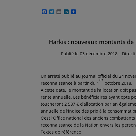
F
T
E
L
P
a
w
m
i
a
c
i
a
n
r
e
t
i
k
t
b
t
l
e
a
o
e
d
g
o
r
I
e
Harkis : nouveaux montants de l
k
n
r
Publié le 03 décembre 2018 – Directio
Un arrêté publié au Journal officiel du 24 nov
er
reconnaissance à partir du 1
octobre 2018.
À cette date, le montant de l’allocation doit p
rente annuelle. Les bénéficiaires ayant opté po
toucheront 2 587 € d’allocation par an égalem
annuelle de l’indice des prix à la consommati
C’est l’Office national des anciens combattant
reconnaissance de la Nation envers les person
Textes de référence