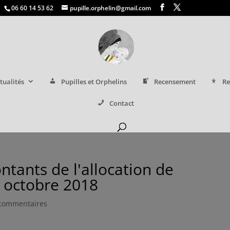
06 60 14 53 62
pupille.orphelin@gmail.com
tualités
Pupilles et Orphelins
Recensement
Re
Contact
tants de l'allocation de
 octobre 2018
commentaires