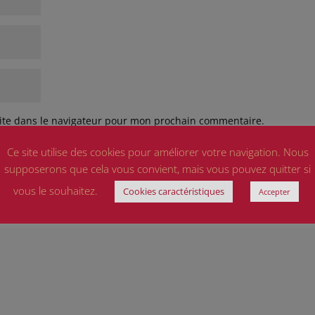
ite dans le navigateur pour mon prochain commentaire.
olitique de confidentialité
et
Conditions d'utilisation
appliquer.
Ce site utilise des cookies pour améliorer votre navigation. Nous
supposerons que cela vous convient, mais vous pouvez quitter si
vous le souhaitez.
Cookies caractéristiques
Accepter