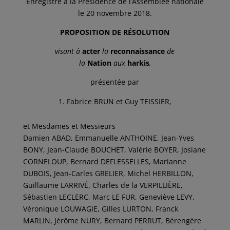
Enregistré à la Présidence de l’Assemblée nationale
le 20 novembre 2018.
PROPOSITION DE RÉSOLUTION
visant à
acter
la
reconnaissance
de
la
Nation
aux
harkis
,
présentée par
Fabrice BRUN et Guy TEISSIER,
et Mesdames et Messieurs
Damien ABAD, Emmanuelle ANTHOINE, Jean-Yves
BONY, Jean-Claude BOUCHET, Valérie BOYER, Josiane
CORNELOUP, Bernard DEFLESSELLES, Marianne
DUBOIS, Jean-Carles GRELIER, Michel HERBILLON,
Guillaume LARRIVÉ, Charles de la VERPILLIÈRE,
Sébastien LECLERC, Marc LE FUR, Geneviève LEVY,
Véronique LOUWAGIE, Gilles LURTON, Franck
MARLIN, Jérôme NURY, Bernard PERRUT, Bérengère