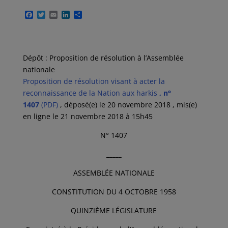
F
T
E
L
P
a
w
m
i
a
c
i
a
n
r
e
t
i
k
t
b
t
l
e
a
o
e
d
g
Dépôt : Proposition de résolution à l’Assemblée
o
r
I
e
nationale
k
n
r
Proposition de résolution visant à acter la
reconnaissance de la Nation aux harkis
, n°
1407
(PDF)
, déposé(e) le 20 novembre 2018 , mis(e)
en ligne le 21 novembre 2018 à 15h45
N° 1407
_____
ASSEMBLÉE NATIONALE
CONSTITUTION DU 4 OCTOBRE 1958
QUINZIÈME LÉGISLATURE