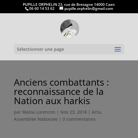
PUPILLE ORPHELIN 23, rue de Bretagne 14000 Caen
06 60 14 53 62
pupille.orphelin@gmail.com
Ouvrir la
Sélectionner une page
Anciens combattants :
reconnaissance de la
Nation aux harkis
par
Malou Lorenzon
|
Nov 23, 2018
|
Actu
,
Assemblée Nationale
|
0 commentaires