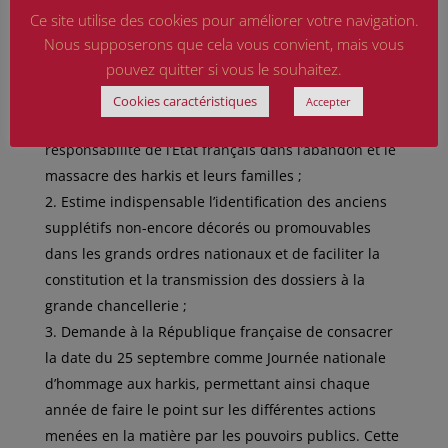
nationale ;
Ce site utilise des cookies pour améliorer votre navigation.
Vu l’article 136 du Règlement de l’Assemblée
Nous supposerons que cela vous convient, mais vous
nationale ;
pouvez quitter si vous le souhaitez.
Considérant que les harkis méritent la pleine
reconnaissance de la France ;
Cookies caractéristiques
Accepter
Reconnaît le dévouement des harkis et la
responsabilité de l’État français dans l’abandon et le
massacre des harkis et leurs familles ;
Estime indispensable l’identification des anciens
supplétifs non-encore décorés ou promouvables
dans les grands ordres nationaux et de faciliter la
constitution et la transmission des dossiers à la
grande chancellerie ;
Demande à la République française de consacrer
la date du 25 septembre comme Journée nationale
d’hommage aux harkis, permettant ainsi chaque
année de faire le point sur les différentes actions
menées en la matière par les pouvoirs publics. Cette