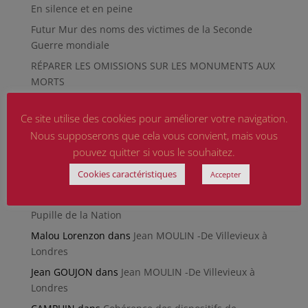
En silence et en peine
Futur Mur des noms des victimes de la Seconde
Guerre mondiale
RÉPARER LES OMISSIONS SUR LES MONUMENTS AUX
MORTS
Le rapport d’activité 2025 de la DMCA.
Ce site utilise des cookies pour améliorer votre navigation.
Quand la paix chemine
Nous supposerons que cela vous convient, mais vous
pouvez quitter si vous le souhaitez.
Commentaires récents
Cookies caractéristiques
Accepter
CHRETIEN Michèle
dans
Poème du Général de Gaulle
CAMARA Oumar
dans
Retrouver son dossier de
Pupille de la Nation
Malou Lorenzon
dans
Jean MOULIN -De Villevieux à
Londres
Jean GOUJON
dans
Jean MOULIN -De Villevieux à
Londres