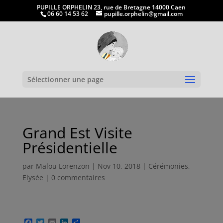
PUPILLE ORPHELIN 23, rue de Bretagne 14000 Caen
06 60 14 53 62
pupille.orphelin@gmail.com
Ouvrir la
Sélectionner une page
Grand Est Visite
Présidentielle
par
Malou Lorenzon
|
Nov 10, 2018
|
Cérémonies
,
Elysée
|
0 commentaires
F
T
E
L
P