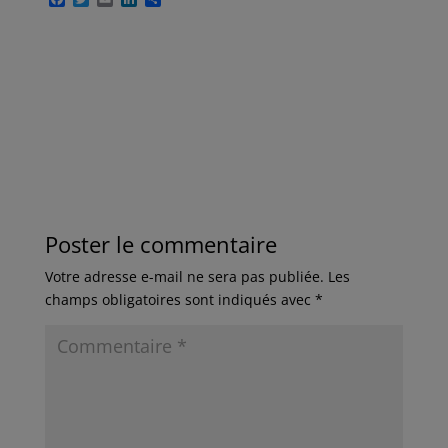
a
w
m
i
a
c
i
a
n
r
e
t
i
k
t
b
t
l
e
a
o
e
d
g
o
r
I
e
k
n
r
Poster le commentaire
Votre adresse e-mail ne sera pas publiée.
Les
champs obligatoires sont indiqués avec
*