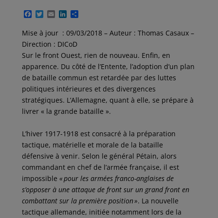
F
T
E
L
P
a
w
m
i
a
c
i
a
n
r
Mise à jour : 09/03/2018 – Auteur : Thomas Casaux –
e
t
i
k
t
Direction : DICoD
b
t
l
e
a
o
e
d
g
Sur le front Ouest, rien de nouveau. Enfin, en
o
r
I
e
apparence. Du côté de l’Entente, l’adoption d’un plan
k
n
r
de bataille commun est retardée par des luttes
politiques intérieures et des divergences
stratégiques. L’Allemagne, quant à elle, se prépare à
livrer « la grande bataille ».
L’hiver 1917-1918 est consacré à la préparation
tactique, matérielle et morale de la bataille
défensive à venir. Selon le général Pétain, alors
commandant en chef de l’armée française, il est
impossible
« pour les armées franco-anglaises de
s’opposer à une attaque de front sur un grand front en
combattant sur la première position »
. La nouvelle
tactique allemande, initiée notamment lors de la