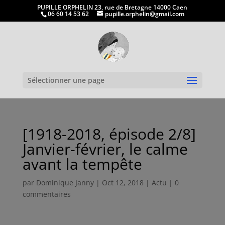
PUPILLE ORPHELIN 23, rue de Bretagne 14000 Caen
06 60 14 53 62
pupille.orphelin@gmail.com
Ouvrir la
Sélectionner une page
[1918-2018, épisode 2/8]
Janvier-février, le calme
avant la tempête
par
Dominique Janny
|
Oct 12, 2018
|
Actu
|
0
commentaires