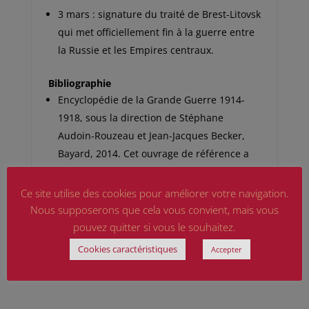
3 mars : signature du traité de Brest-Litovsk
qui met officiellement fin à la guerre entre
la Russie et les Empires centraux.
Bibliographie
Encyclopédie de la Grande Guerre 1914-
1918, sous la direction de Stéphane
Audoin-Rouzeau et Jean-Jacques Becker,
Bayard, 2014. Cet ouvrage de référence a
été entièrement actualisé pour le
centenaire.
Ce site utilise des cookies pour améliorer votre navigation.
Nous supposerons que cela vous convient, mais vous
pouvez quitter si vous le souhaitez.
Sources : Ministère des Armées
Cookies caractéristiques
Accepter