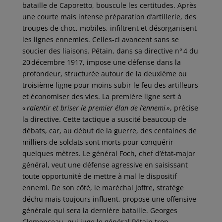
bataille de Caporetto, bouscule les certitudes. Après
une courte mais intense préparation d’artillerie, des
troupes de choc, mobiles, infiltrent et désorganisent
les lignes ennemies. Celles-ci avancent sans se
soucier des liaisons. Pétain, dans sa directive n° 4 du
20 décembre 1917, impose une défense dans la
profondeur, structurée autour de la deuxième ou
troisième ligne pour moins subir le feu des artilleurs
et économiser des vies. La première ligne sert à
« ralentir et briser le premier élan de l’ennemi »
, précise
la directive. Cette tactique a suscité beaucoup de
débats, car, au début de la guerre, des centaines de
milliers de soldats sont morts pour conquérir
quelques mètres. Le général Foch, chef d’état-major
général, veut une défense agressive en saisissant
toute opportunité de mettre à mal le dispositif
ennemi. De son côté, le maréchal Joffre, stratège
déchu mais toujours influent, propose une offensive
générale qui sera la dernière bataille. Georges
Clemenceau, qui juge le général Pétain trop