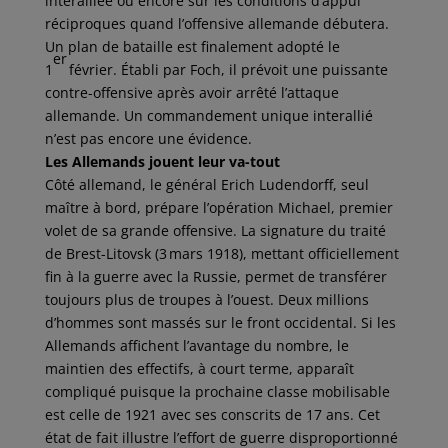
interalliée ou encore sur les conditions d’appui
réciproques quand l’offensive allemande débutera.
Un plan de bataille est finalement adopté le
er
1
février. Établi par Foch, il prévoit une puissante
contre-offensive après avoir arrêté l’attaque
allemande. Un commandement unique interallié
n’est pas encore une évidence.
Les Allemands jouent leur va-tout
Côté allemand, le général Erich Ludendorff, seul
maître à bord, prépare l’opération Michael, premier
volet de sa grande offensive. La signature du traité
de Brest-Litovsk (3 mars 1918), mettant officiellement
fin à la guerre avec la Russie, permet de transférer
toujours plus de troupes à l’ouest. Deux millions
d’hommes sont massés sur le front occidental. Si les
Allemands affichent l’avantage du nombre, le
maintien des effectifs, à court terme, apparaît
compliqué puisque la prochaine classe mobilisable
est celle de 1921 avec ses conscrits de 17 ans. Cet
état de fait illustre l’effort de guerre disproportionné