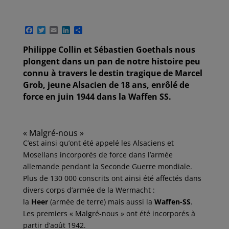
F
T
E
L
P
a
w
m
i
a
c
i
a
n
r
Philippe Collin et Sébastien Goethals nous
e
t
i
k
t
plongent dans un pan de notre histoire peu
b
t
l
e
a
o
e
d
g
connu à travers le destin tragique de Marcel
o
r
I
e
Grob, jeune Alsacien de 18 ans, enrôlé de
k
n
r
force en juin 1944 dans la Waffen SS.
« Malgré-nous »
C’est ainsi qu’ont été appelé les Alsaciens et
Mosellans incorporés de force dans l’armée
allemande pendant la Seconde Guerre mondiale.
Plus de 130 000 conscrits ont ainsi été affectés dans
divers corps d’armée de la Wermacht :
la
Heer
(armée de terre) mais aussi la
Waffen-SS
.
Les premiers « Malgré-nous » ont été incorporés à
partir d’août 1942.