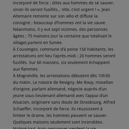
incorporé de force ; dites aux hommes de se sauver,
sinon ils seront fusillés… Vite, c’est urgent ! ». Jean
Altemaire remonte sur son vélo et diffuse la
consigne ; beaucoup d’hommes ont la vie sauve.
Néanmoins, il y eut sept victimes, des personnes
âgées ; 75 maisons (sur la centaine que totalisait le
village) partent en fumée.
À Couvonges, commune d’à peine 150 habitants, les
arrestations ont lieu l’après-midi ; 20 hommes seront
fusillés. Sur 60 maisons, six seulement échappent
aux flammes.
À Mognéville, les arrestations débutent dès 10h30
du matin. Le notaire de Revigny, Me Rouy, mosellan
d’origine, parlant allemand, négocie auprès d’un
jeune sous-lieutenant allemand avec l’appui d’un
Alsacien, originaire sans doute de Strasbourg, Alfred
Schaeffer, incorporé de force. Ils réussissent à
limiter le drame, les hommes peuvent se sauver.
Quelques maisons seulement sont incendiées.
Malgré tout, trois personnes perdent la vie.