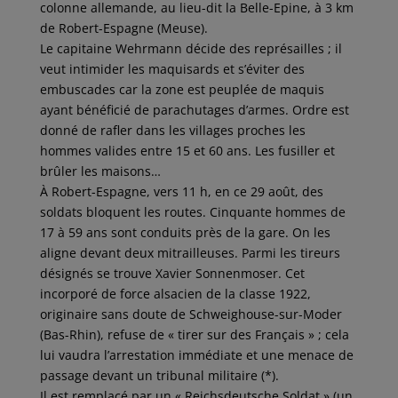
colonne allemande, au lieu-dit la Belle-Epine, à 3 km
de Robert-Espagne (Meuse).
Le capitaine Wehrmann décide des représailles ; il
veut intimider les maquisards et s’éviter des
embuscades car la zone est peuplée de maquis
ayant bénéficié de parachutages d’armes. Ordre est
donné de rafler dans les villages proches les
hommes valides entre 15 et 60 ans. Les fusiller et
brûler les maisons…
À Robert-Espagne, vers 11 h, en ce 29 août, des
soldats bloquent les routes. Cinquante hommes de
17 à 59 ans sont conduits près de la gare. On les
aligne devant deux mitrailleuses. Parmi les tireurs
désignés se trouve Xavier Sonnenmoser. Cet
incorporé de force alsacien de la classe 1922,
originaire sans doute de Schweighouse-sur-Moder
(Bas-Rhin), refuse de « tirer sur des Français » ; cela
lui vaudra l’arrestation immédiate et une menace de
passage devant un tribunal militaire (*).
Il est remplacé par un « Reichsdeutsche Soldat » (un