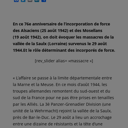
a
w
m
i
a
c
i
a
n
r
e
t
i
k
t
b
t
l
e
a
o
e
d
g
En ce 76e anniversaire de l’incorporation de force
o
r
I
e
des Alsaciens (25 août 1942) et des Mosellans
k
n
r
(19 août 1942), on doit évoquer les massacres de la
vallée de la Saulx (Lorraine) survenus le 29 août
1944.Et le rôle déterminant des incorporés de force.
[rev_slider alias= »massacre »]
« L’affaire se passe à la limite départementale entre
la Marne et la Meuse. En ce mois d’août 1944, les
troupes allemandes remontent du sud-ouest et du
sud de la France pour ne pas être prises en tenailles
par les Alliés. La 3è Panzer-Grenadier Division (une
unité de la Wehrmacht) rejoint la vallée de la Saulx,
près de Bar-le-Duc. Le 29 août a lieu un accrochage
entre une dizaine de résistants et la tête d’une