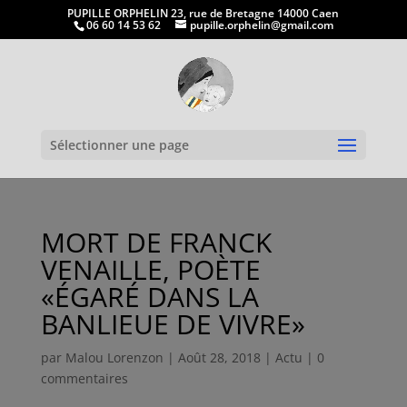
PUPILLE ORPHELIN 23, rue de Bretagne 14000 Caen
06 60 14 53 62
pupille.orphelin@gmail.com
Ouvrir la
Sélectionner une page
MORT DE FRANCK
VENAILLE, POÈTE
«ÉGARÉ DANS LA
BANLIEUE DE VIVRE»
par
Malou Lorenzon
|
Août 28, 2018
|
Actu
|
0
commentaires