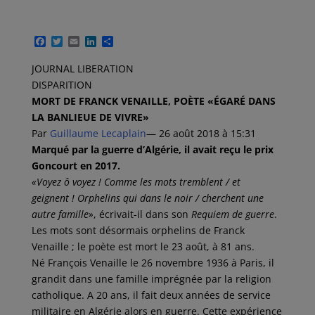
F
T
E
L
P
a
w
m
i
a
c
i
a
n
r
JOURNAL LIBERATION
e
t
i
k
t
DISPARITION
b
t
l
e
a
o
e
d
g
MORT DE FRANCK VENAILLE, POÈTE «ÉGARÉ DANS
o
r
I
e
LA BANLIEUE DE VIVRE»
k
n
r
Par
Guillaume Lecaplain
— 26 août 2018 à 15:31
Marqué par la guerre d’Algérie, il avait reçu le prix
Goncourt en 2017.
«Voyez ô voyez ! Comme les mots tremblent / et
geignent ! Orphelins qui dans le noir / cherchent une
autre famille»
, écrivait-il dans son
Requiem de guerre
.
Les mots sont désormais orphelins de Franck
Venaille ; le poète est mort le 23 août, à 81 ans.
Né François Venaille le 26 novembre 1936 à Paris, il
grandit dans une famille imprégnée par la religion
catholique. A 20 ans, il fait deux années de service
militaire en Algérie alors en guerre. Cette expérience