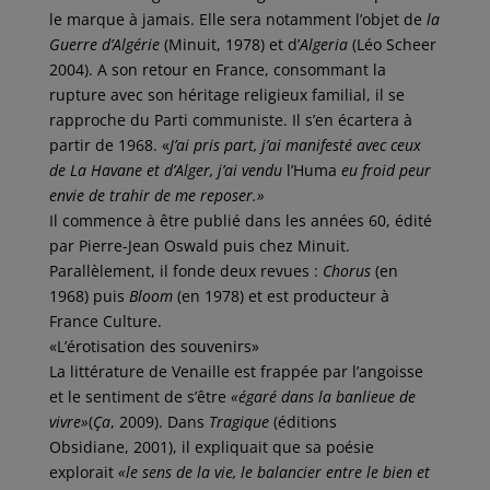
le marque à jamais. Elle sera notamment l’objet de
la
Guerre d’Algérie
(Minuit, 1978) et d’
Algeria
(Léo Scheer
2004). A son retour en France, consommant la
rupture avec son héritage religieux familial, il se
rapproche du Parti communiste. Il s’en écartera à
partir de 1968. «
J’ai pris part, j’ai manifesté avec ceux
de La Havane et d’Alger, j’ai vendu
l’Huma
eu froid peur
envie de trahir de me reposer.»
Il commence à être publié dans les années 60, édité
par Pierre-Jean Oswald puis chez Minuit.
Parallèlement, il fonde deux revues :
Chorus
(en
1968) puis
Bloom
(en 1978) et est producteur à
France Culture.
«L’érotisation des souvenirs»
La littérature de Venaille est frappée par l’angoisse
et le sentiment de s’être
«égaré dans la banlieue de
vivre»
(
Ça
, 2009). Dans
Tragique
(éditions
Obsidiane, 2001), il expliquait que sa poésie
explorait
«le sens de la vie, le balancier entre le bien et