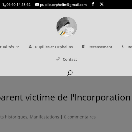
06 60 14 53 62
pupille.orphelin@gmail.com
tualités
Pupilles et Orphelins
Recensement
Re
Contact
arent victime de l'Incorporation
its historiques
,
Manifestations
|
0 commentaires