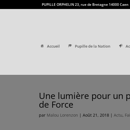
PUPILLE ORPHELIN 23, rue de Bretagne 14000 Caen
Accueil
Pupille de la Nation
Ac
Une lumière pour un p
de Force
par
Malou Lorenzon
|
Août 21, 2018
|
Actu
,
Fa