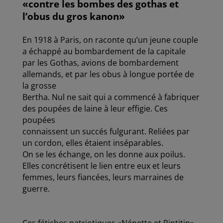
c
i
a
n
r
«contre les bombes des gothas et
e
t
i
k
t
l’obus du gros kanon»
b
t
l
e
a
o
e
d
g
o
r
I
e
En 1918 à Paris, on raconte qu’un jeune couple
k
n
r
a échappé au bombardement de la capitale
par les Gothas, avions de bombardement
allemands, et par les obus à longue portée de
la grosse
Bertha. Nul ne sait qui a commencé à fabriquer
des poupées de laine à leur effigie. Ces
poupées
connaissent un succés fulgurant. Reliées par
un cordon, elles étaient inséparables.
On se les échange, on les donne aux poilus.
Elles concrétisent le lien entre eux et leurs
femmes, leurs fiancées, leurs marraines de
guerre.