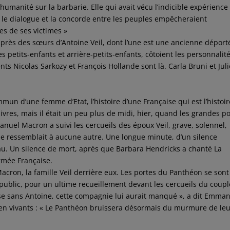
 l’humanité sur la barbarie. Elle qui avait vécu l’indicible expérience
ls le dialogue et la concorde entre les peuples empêcheraient
es de ses victimes »
se près des sœurs d’Antoine Veil, dont l’une est une ancienne déport
 les petits-enfants et arrière-petits-enfants, côtoient les personnalit
nts Nicolas Sarkozy et François Hollande sont là. Carla Bruni et Juli
un d’une femme d’Etat, l’histoire d’une Française qui est l’histoi
ivres, mais il était un peu plus de midi, hier, quand les grandes p
uel Macron a suivi les cercueils des époux Veil, grave, solennel,
e ressemblait à aucune autre. Une longue minute, d’un silence
au. Un silence de mort, après que Barbara Hendricks a chanté La
rmée Française.
Macron, la famille Veil derrière eux. Les portes du Panthéon se sont
 public, pour un ultime recueillement devant les cercueils du coupl
pose sans Antoine, cette compagnie lui aurait manqué », a dit Emma
ien vivants : « Le Panthéon bruissera désormais du murmure de le