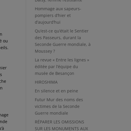
Hommage aux sapeurs-
pompiers d’hier et
d’aujourd’hui
Qu’est-ce qu’était le Sentier
un
des Passeurs, durant la
ré ou
Seconde Guerre mondiale, à
eils.
Moussey ?
La revue « Entre les lignes »
éditée par l’équipe du
hier
musée de Besançon
ls
uche
HIROSHIMA
un
En silence et en peine
Futur Mur des noms des
victimes de la Seconde
Guerre mondiale
mmage
ande
RÉPARER LES OMISSIONS
u’à
SUR LES MONUMENTS AUX