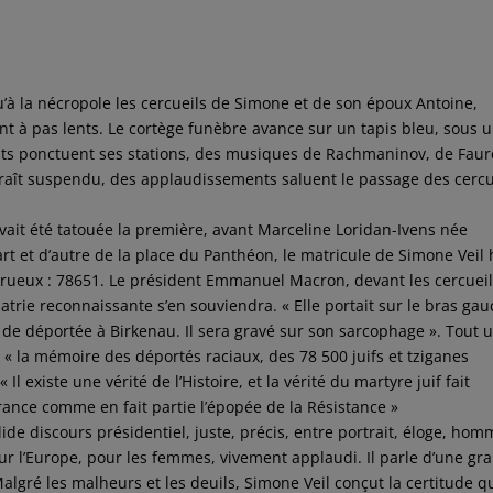
u’à la nécropole les cercueils de Simone et de son époux Antoine,
t à pas lents. Le cortège funèbre avance sur un tapis bleu, sous 
 chants ponctuent ses stations, des musiques de Rachmaninov, de Fau
araît suspendu, des applaudissements saluent le passage des cercu
vait été tatouée la première, avant Marceline Loridan-Ivens née
rt et d’autre de la place du Panthéon, le matricule de Simone Veil 
rueux : 78651. Le président Emmanuel Macron, devant les cercuei
atrie reconnaissante s’en souviendra. « Elle portait sur le bras ga
de déportée à Birkenau. Il sera gravé sur son sarcophage ». Tout 
« la mémoire des déportés raciaux, des 78 500 juifs et tziganes
 Il existe une vérité de l’Histoire, et la vérité du martyre juif fait
France comme en fait partie l’épopée de la Résistance »
lide discours présidentiel, juste, précis, entre portrait, éloge, ho
ur l’Europe, pour les femmes, vivement applaudi. Il parle d’une gr
gré les malheurs et les deuils, Simone Veil conçut la certitude q