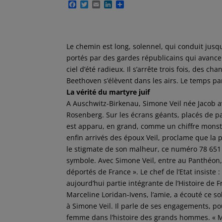
F
T
E
L
P
a
w
m
i
a
c
i
a
n
r
e
t
i
k
t
b
t
l
e
a
o
e
d
g
Le chemin est long, solennel, qui conduit jusq
o
r
I
e
portés par des gardes républicains qui avancen
k
n
r
ciel d’été radieux. Il s’arrête trois fois, des
Beethoven s’élèvent dans les airs. Le temps p
La vérité du martyre juif
A Auschwitz-Birkenau, Simone Veil née Jacob a
Rosenberg. Sur les écrans géants, placés de pa
est apparu, en grand, comme un chiffre monst
enfin arrivés des époux Veil, proclame que la p
le stigmate de son malheur, ce numéro 78 651 
symbole. Avec Simone Veil, entre au Panthéon, 
déportés de France ». Le chef de l’Etat insiste : «
aujourd’hui partie intégrante de l’Histoire de 
Marceline Loridan-Ivens, l’amie, a écouté ce so
à Simone Veil. Il parle de ses engagements, po
femme dans l’histoire des grands hommes. « Mal