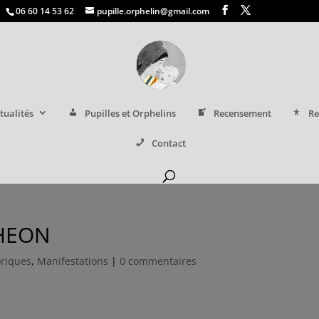
06 60 14 53 62
pupille.orphelin@gmail.com
tualités
Pupilles et Orphelins
Recensement
Re
Contact
THEON
oriques
,
Manifestations
|
0 commentaires