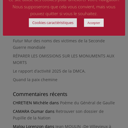
Nous supposerons que cela vous convient, mais vous
La revue « Entre les lignes » éditée par l’équipe du
pouvez quitter si vous le souhaitez.
musée de Besançon
Cookies caractéristiques
Accepter
HIROSHIMA
En silence et en peine
Futur Mur des noms des victimes de la Seconde
Guerre mondiale
RÉPARER LES OMISSIONS SUR LES MONUMENTS AUX
MORTS
Le rapport d’activité 2025 de la DMCA.
Quand la paix chemine
Commentaires récents
CHRETIEN Michèle
dans
Poème du Général de Gaulle
CAMARA Oumar
dans
Retrouver son dossier de
Pupille de la Nation
Malou Lorenzon
dans
Jean MOULIN -De Villevieux à