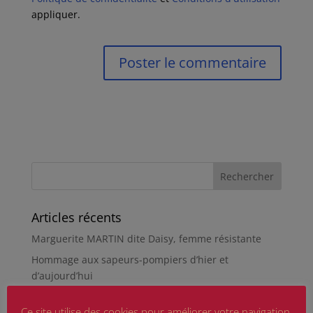
appliquer.
Articles récents
Marguerite MARTIN dite Daisy, femme résistante
Hommage aux sapeurs-pompiers d’hier et
d’aujourd’hui
Qu’est-ce qu’était le Sentier des Passeurs, durant la
Ce site utilise des cookies pour améliorer votre navigation.
Seconde Guerre mondiale, à Moussey ?