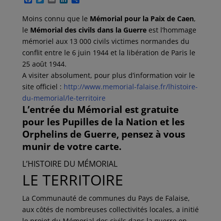
a
w
m
i
a
c
i
a
n
r
Moins connu que le
Mémorial pour la Paix de Caen
,
e
t
i
k
t
le
Mémorial des civils dans la Guerre
est l’hommage
b
t
l
e
a
o
e
d
g
mémoriel aux 13 000 civils victimes normandes du
o
r
I
e
conflit entre le 6 juin 1944 et la libération de Paris le
k
n
r
25 août 1944.
A visiter absolument, pour plus d’information voir le
site officiel :
http://www.memorial-falaise.fr/lhistoire-
du-memorial/le-territoire
L’entrée du Mémorial est gratuite
pour les Pupilles de la Nation et les
Orphelins de Guerre, pensez à vous
munir de votre carte.
L’HISTOIRE DU MÉMORIAL
LE TERRITOIRE
La Communauté de communes du Pays de Falaise,
aux côtés de nombreuses collectivités locales, a initié
le projet du Mémorial des civils dans la guerre en