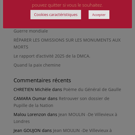
pouvez quitter si vous le souhaitez.
HIROSHIMA
Cookies caractéristiques
En silence et en peine
Accepter
Futur Mur des noms des victimes de la Seconde
Guerre mondiale
RÉPARER LES OMISSIONS SUR LES MONUMENTS AUX
MORTS
Le rapport d’activité 2025 de la DMCA.
Quand la paix chemine
Commentaires récents
CHRETIEN Michèle
dans
Poème du Général de Gaulle
CAMARA Oumar
dans
Retrouver son dossier de
Pupille de la Nation
Malou Lorenzon
dans
Jean MOULIN -De Villevieux à
Londres
Jean GOUJON
dans
Jean MOULIN -De Villevieux à