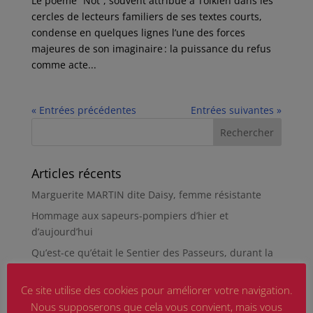
Le poème “Not”, souvent attribué à Tolkien dans les
cercles de lecteurs familiers de ses textes courts,
condense en quelques lignes l’une des forces
majeures de son imaginaire : la puissance du refus
comme acte...
« Entrées précédentes
Entrées suivantes »
Articles récents
Marguerite MARTIN dite Daisy, femme résistante
Hommage aux sapeurs-pompiers d’hier et
d’aujourd’hui
Qu’est-ce qu’était le Sentier des Passeurs, durant la
Seconde Guerre mondiale, à Moussey ?
Ce site utilise des cookies pour améliorer votre navigation.
La revue « Entre les lignes » éditée par l’équipe du
musée de Besançon
Nous supposerons que cela vous convient, mais vous