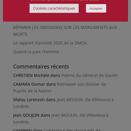
En silence et en peine
Cookies caractéristiques
Accepter
Futur Mur des noms des victimes de la Seconde
Guerre mondiale
RÉPARER LES OMISSIONS SUR LES MONUMENTS AUX
MORTS
Le rapport d’activité 2025 de la DMCA.
Quand la paix chemine
Commentaires récents
CHRETIEN Michèle
dans
Poème du Général de Gaulle
CAMARA Oumar
dans
Retrouver son dossier de
Pupille de la Nation
Malou Lorenzon
dans
Jean MOULIN -De Villevieux à
Londres
Jean GOUJON
dans
Jean MOULIN -De Villevieux à
Londres
CAMPHIN
dans
Cohérence des dispositifs de