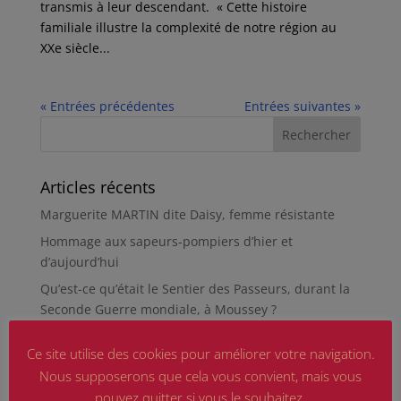
transmis à leur descendant. « Cette histoire
familiale illustre la complexité de notre région au
XXe siècle...
« Entrées précédentes
Entrées suivantes »
Articles récents
Marguerite MARTIN dite Daisy, femme résistante
Hommage aux sapeurs-pompiers d’hier et
d’aujourd’hui
Qu’est-ce qu’était le Sentier des Passeurs, durant la
Seconde Guerre mondiale, à Moussey ?
La revue « Entre les lignes » éditée par l’équipe du
Ce site utilise des cookies pour améliorer votre navigation.
musée de Besançon
Nous supposerons que cela vous convient, mais vous
HIROSHIMA
pouvez quitter si vous le souhaitez.