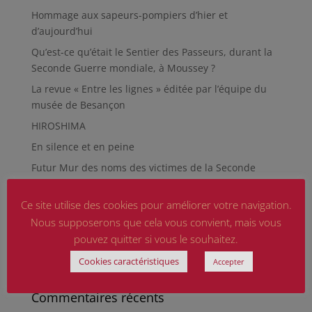
Hommage aux sapeurs-pompiers d’hier et
d’aujourd’hui
Qu’est-ce qu’était le Sentier des Passeurs, durant la
Seconde Guerre mondiale, à Moussey ?
La revue « Entre les lignes » éditée par l’équipe du
musée de Besançon
HIROSHIMA
En silence et en peine
Futur Mur des noms des victimes de la Seconde
Guerre mondiale
RÉPARER LES OMISSIONS SUR LES MONUMENTS AUX
Ce site utilise des cookies pour améliorer votre navigation.
MORTS
Nous supposerons que cela vous convient, mais vous
pouvez quitter si vous le souhaitez.
Le rapport d’activité 2025 de la DMCA.
Cookies caractéristiques
Quand la paix chemine
Accepter
Commentaires récents